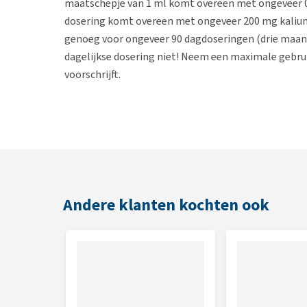
maatschepje van 1 ml komt overeen met ongeveer 0
dosering komt overeen met ongeveer 200 mg kalium
genoeg voor ongeveer 90 dagdoseringen (drie maanden
dagelijkse dosering niet! Neem een maximale gebrui
voorschrijft.
Waarschuwingen
Raadpleeg de dierenarts voor gebruik indien mogelij
nierproblemen. Stel altijd voldoende water ter besch
overgevoeligheid voor één van de ingrediënten.
Andere klanten kochten ook
Samenstelling
Gehydrolyseerde zalm, rijsteiwit, rijst, mais, lignoc
gevogeltevet, mannanoligosaccharide, psyllium husk
Analytische bestanddelen