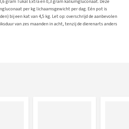
,6 gram Tukal Extra en 0,3 gram kaliumgluconaat. Deze
gluconaat per kg lichaamsgewicht per dag. Eén pot is
) bij een kat van 4,5 kg. Let op: overschrijd de aanbevolen
ksduur van zes maanden in acht, tenzij de dierenarts anders
k sprake is van een verhoogde kaliumspiegel en bij hart- of
ikking aan je huisdier. Niet gebruiken bij een bekende
ellulose, zoete aardappel, erwten, biergist, bietenpulp,
, inuline.