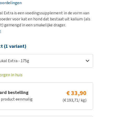
erproblemen
nd te zwaar wordt?
eoordelingen
derdom en dementie
lp! Mijn hond plast in
l Extra is een voedingssupplement in de vorm van
is. Wat nu?
ergewicht en conditie
poeder voor kat en hond dat bestaat uit kalium (als
kijk alles
) gemengd in een smakelijke drager.
ieren, pezen en botten
e
uchtbaarheid
kijk alles
ct (1 variant)
kal Extra - 175g
orgen in huis
€ 33,90
rd bestelling
e product eenmalig
(€ 193,71/ kg)