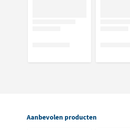
Ruw eiwit 7,2%, ruw vet 1,4%, ruwe celstof 30,9%, r
Nutritionele toevoegingsmiddelen per
Kalium (als kaliumgluconaat, 48 g), vitamine A (432 I
mg), zink (als zinkoxide, 3,6 mg), koper (als koper(
mg).
Aanbevolen producten