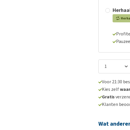
Herhaal
Herh
Profite
Pauzee
Voor 21:30 be
Kies zelf
waa
Gratis
verzend
Klanten beoo
Wat andere