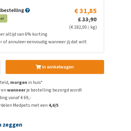
€ 31,85
bestelling
€ 33,90
aal
(€ 182,00 / kg)
er altijd van 6% korting
r of annuleer eenvoudig wanneer jij dat wilt
In winkelwagen
steld,
morgen
in huis*
r
en
wanneer
je bestelling bezorgd wordt
ing vanaf € 69,-
rdelen Medpets met een
4,6/5
n zeggen