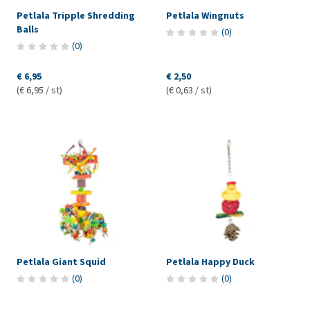
Petlala Tripple Shredding
Petlala Wingnuts
Balls
(
0
)
(
0
)
€ 6,95
€ 2,50
(€ 6,95 / st)
(€ 0,63 / st)
Petlala Giant Squid
Petlala Happy Duck
(
0
)
(
0
)