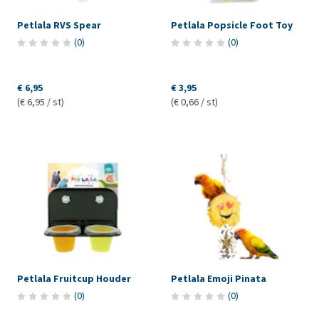
Petlala RVS Spear
Petlala Popsicle Foot Toy
(
0
)
(
0
)
€ 6,95
€ 3,95
(€ 6,95 / st)
(€ 0,66 / st)
Petlala Fruitcup Houder
Petlala Emoji Pinata
(
0
)
(
0
)