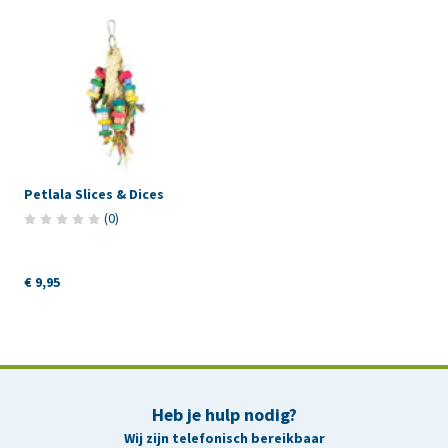
Petlala Slices & Dices
(
0
)
€ 9,95
Heb je hulp nodig?
Wij zijn telefonisch bereikbaar