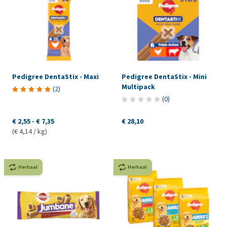
Pedigree DentaStix - Maxi
Pedigree DentaStix - Mini
Multipack
(
2
)
(
0
)
€ 2,55
-
€ 7,35
€ 28,10
(€ 4,14 / kg)
Herhaal
Herhaal