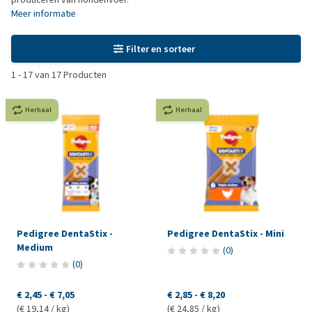
Meer informatie
Filter en sorteer
1
-
17
van
17
Producten
Herhaal
Herhaal
Pedigree DentaStix -
Pedigree DentaStix - Mini
Medium
(
0
)
(
0
)
€ 2,45
-
€ 7,05
€ 2,85
-
€ 8,20
(€ 19,14 / kg)
(€ 24,85 / kg)