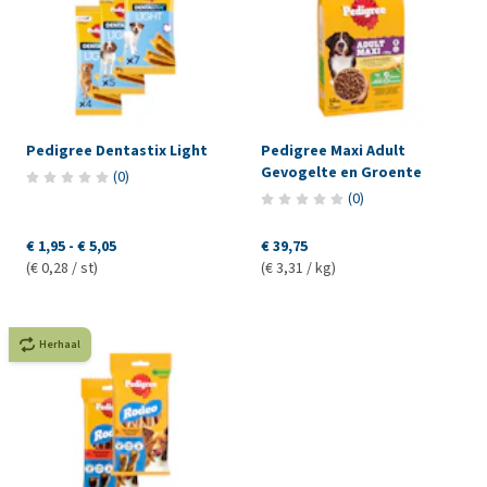
Pedigree Dentastix Light
Pedigree Maxi Adult
Gevogelte en Groente
(
0
)
(
0
)
€ 1,95
-
€ 5,05
€ 39,75
(€ 0,28 / st)
(€ 3,31 / kg)
Herhaal