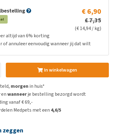
€ 6,90
bestelling
€ 7,35
aal
(€ 14,94 / kg)
er altijd van 6% korting
r of annuleer eenvoudig wanneer jij dat wilt
In winkelwagen
steld,
morgen
in huis*
r
en
wanneer
je bestelling bezorgd wordt
ing vanaf € 69,-
rdelen Medpets met een
4,6/5
n zeggen