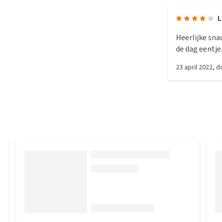
L
Heerlijke sna
de dag eentje.
snijden/breke
23 april 2022
, 
Verder vind hi