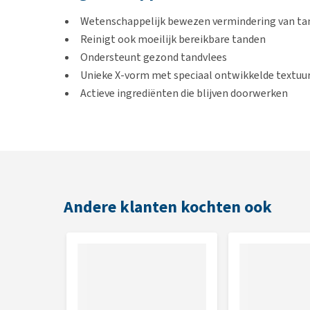
Wetenschappelijk bewezen vermindering van ta
Reinigt ook moeilijk bereikbare tanden
Ondersteunt gezond tandvlees
Unieke X-vorm met speciaal ontwikkelde textuu
Actieve ingrediënten die blijven doorwerken
Heerlijke smaak van kip
Zonder toegevoegde suikers
Vetarm
Zonder kunstmatige kleur- en smaakstoffen
Andere klanten kochten ook
Smaak
Kip
Inhoud
4 sticks