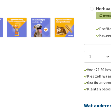
Herhaal
Herh
Profite
Pauzee
Voor 21:30 be
Kies zelf
waa
Gratis
verzend
Klanten beoo
Wat andere