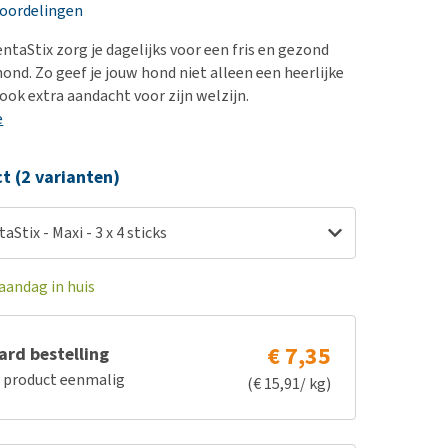
erproblemen
nd te zwaar wordt?
eoordelingen
derdom en dementie
lp! Mijn hond plast in
ntaStix zorg je dagelijks voor een fris en gezond
is. Wat nu?
ergewicht en conditie
ond. Zo geef je jouw hond niet alleen een heerlijke
kijk alles
ook extra aandacht voor zijn welzijn.
ieren, pezen en botten
e
uchtbaarheid
kijk alles
ct (2 varianten)
Stix - Maxi - 3 x 4 sticks
aandag in huis
€ 7,35
rd bestelling
e product eenmalig
(€ 15,91/ kg)