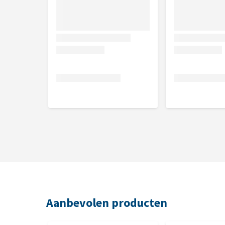
Voedingsadvies
Geschikt voor grote honden zwaarder dan 25 kg, zoa
Geef je hond dagelijks 1 stick. Zorg altijd voor vold
Samenstelling
Granen, plantaardige bijproducten, vlees en dierlij
natriumtripolyfosfaat), oliën en vetten.
Analytische bestanddelen
Energiewaarde: 292 kcal/100g, eiwit: 7,7 g, vetgehalte
vocht: 16,2 g.
Aanbevolen producten