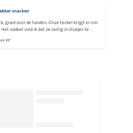
ekker snacken
ck, goed voor de tanden. Onze teckel krijgt er om
 Het nadeel vind ik dat ze lastig in stukjes te
n zijn. Ik zou graag een halve per keer geven.
door
KP
j ze heerlijk en is er zo'n kwartiertje zoet mee.