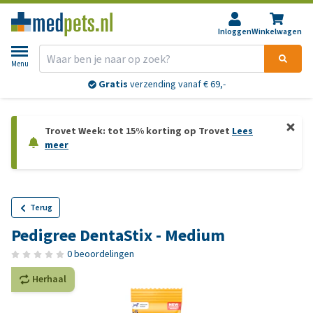
Inloggen
Winkelwagen
Menu
Gratis
verzending vanaf € 69,-
Trovet Week: tot 15% korting op Trovet
Lees
meer
Terug
Pedigree DentaStix - Medium
0 beoordelingen
Herhaal