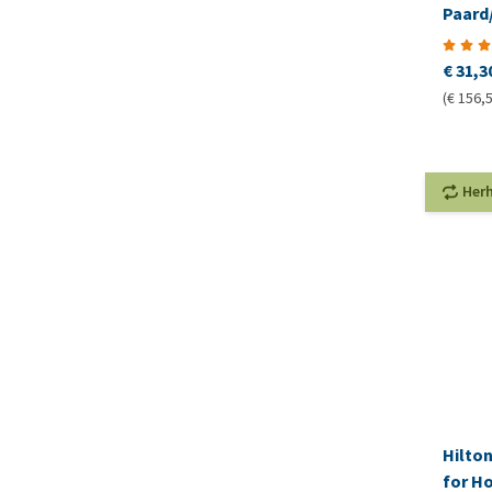
Paard
€ 31,3
(€ 156,5
Her
Hilto
for H