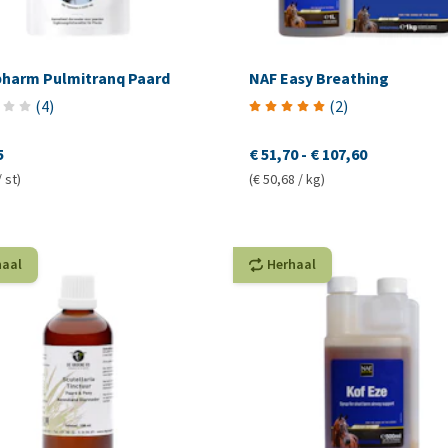
pharm Pulmitranq Paard
NAF Easy Breathing
(
4
)
(
2
)
5
€ 51,70
-
€ 107,60
/ st)
(€ 50,68 / kg)
haal
Herhaal