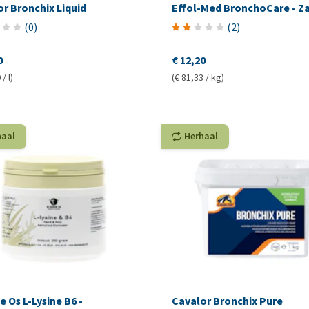
r Bronchix Liquid
Effol-Med BronchoCare - Za
(
0
)
(
2
)
0
€ 12,20
/ l)
(€ 81,33 / kg)
haal
Herhaal
 Os L-Lysine B6 -
Cavalor Bronchix Pure