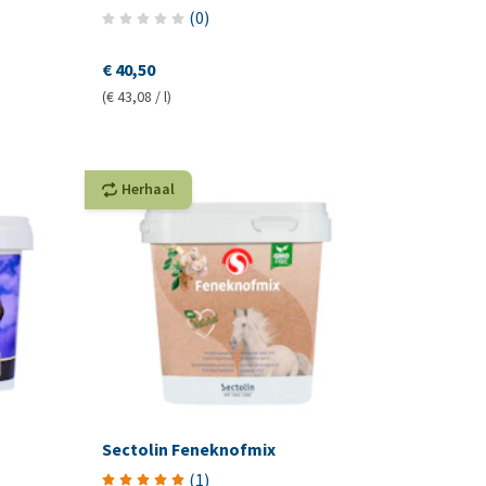
(
0
)
€ 40,50
(€ 43,08 / l)
Herhaal
Sectolin Feneknofmix
(
1
)