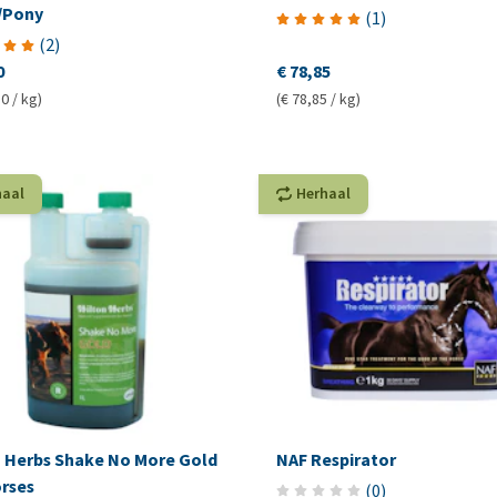
/Pony
(
1
)
(
2
)
0
€ 78,85
0 / kg)
(€ 78,85 / kg)
haal
Herhaal
n Herbs Shake No More Gold
NAF Respirator
orses
(
0
)