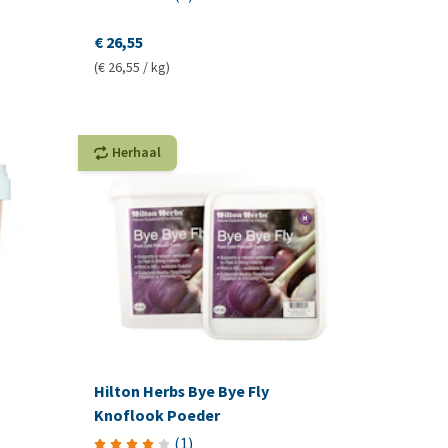
€ 26,55
(€ 26,55 / kg)
Herhaal
Hilton Herbs Bye Bye Fly
Knoflook Poeder
(
1
)