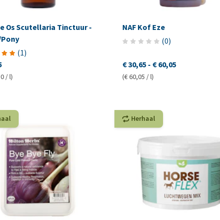
 Os Scutellaria Tinctuur -
NAF Kof Eze
/Pony
(
0
)
(
1
)
5
€ 30,65
-
€ 60,05
0 / l)
(€ 60,05 / l)
haal
Herhaal