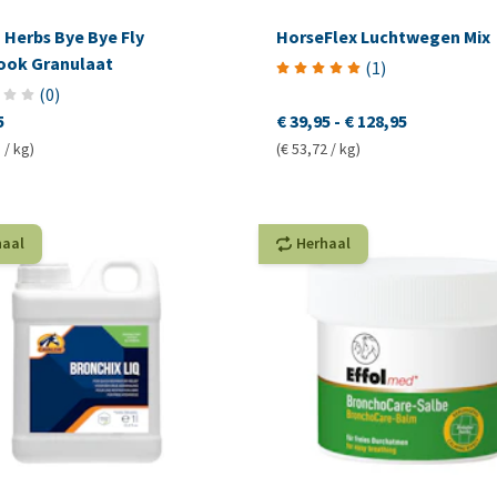
 Herbs Bye Bye Fly
HorseFlex Luchtwegen Mix
ook Granulaat
(
1
)
(
0
)
5
€ 39,95
-
€ 128,95
 / kg)
(€ 53,72 / kg)
haal
Herhaal