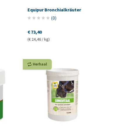
Equipur Bronchialkräuter
(
0
)
€ 73,40
(€ 24,46 / kg)
Herhaal