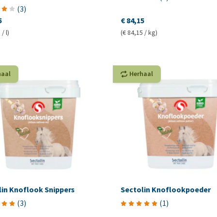
(
3
)
5
€ 84,15
/ l)
(€ 84,15 / kg)
haal
Herhaal
lin Knoflook Snippers
Sectolin Knoflookpoeder
(
3
)
(
1
)