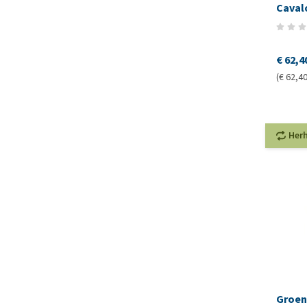
Cavalo
€ 62,4
(€ 62,40 
Her
Groene