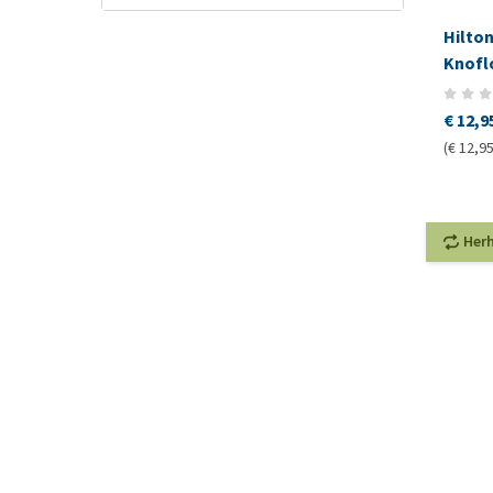
Hilton
Knofl
€ 12,9
(€ 12,95
Her