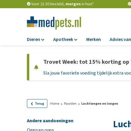
Voor 21:30 besteld,
morgen
in huis*
Dieren
Apotheek
Merken
Advies van
Voer
Apotheek
Trovet Week: tot 15% korting op
Hondenbrokken
Vlooien en teken
Sla jouw favoriete voeding tijdelijk extra voo
Natvoer
Ontworming
Dieetvoer
Medicijnen en
supplementen
Standaardvoer
Probiotica en we
Graanvrij honden
Terug
Home
Paarden
Luchtwegen en longen
Vitamines en min
Puppyvoer en sna
Andere aandoeningen
Luch
Medische benodi
Glutenvrij honden
Ogen en oren