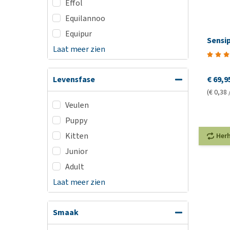
Effol
Equilannoo
Equipur
Sensi
Laat meer zien
€ 69,9
Levensfase
(€ 0,38 
Veulen
Puppy
Kitten
Her
Junior
Adult
Laat meer zien
Smaak