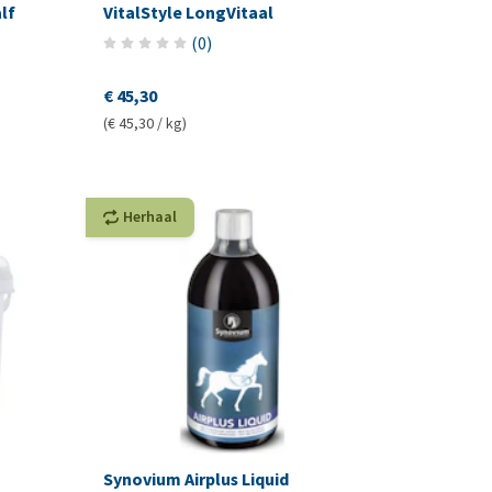
lf
VitalStyle LongVitaal
(
0
)
€ 45,30
(€ 45,30 / kg)
Herhaal
Synovium Airplus Liquid