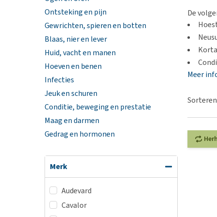
BARF
Hypoallergeen vo
Ontsteking en pijn
De volge
Puppy apotheek
Biologisch honde
Hoes
Gewrichten, spieren en botten
Vuurwerkangst
Vegan hondenvoe
Neusu
Blaas, nier en lever
Bekijk alles
Kort
Huid, vacht en manen
Snacks
Condi
Hoeven en benen
Bekijk alles
Meer inf
Infecties
Jeuk en schuren
Sorteren
Conditie, beweging en prestatie
Maag en darmen
Gedrag en hormonen
Her
Merk
Audevard
Cavalor