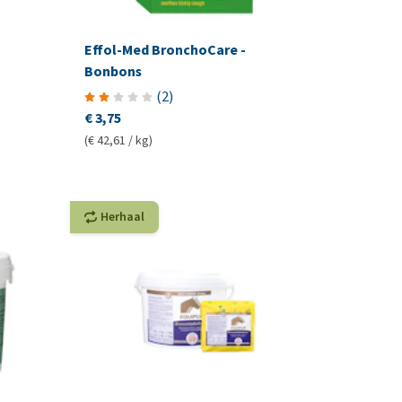
Effol-Med BronchoCare -
Bonbons
(
2
)
€ 3,75
(€ 42,61 / kg)
Herhaal