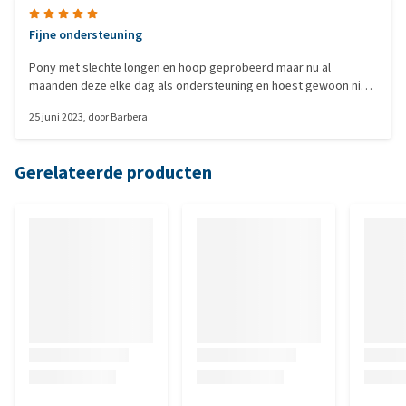
Fijne ondersteuning
Pony met slechte longen en hoop geprobeerd maar nu al
maanden deze elke dag als ondersteuning en hoest gewoon niet
meer. Zelfs nu niet met het droge gras buiten valt het iedereen op
25 juni 2023
, door
Barbera
bij ons op stal. Erg blij mee!
Gerelateerde producten