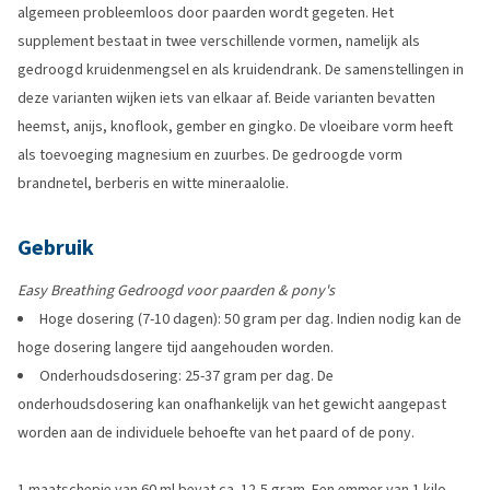
algemeen probleemloos door paarden wordt gegeten. Het
supplement bestaat in twee verschillende vormen, namelijk als
gedroogd kruidenmengsel en als kruidendrank. De samenstellingen in
deze varianten wijken iets van elkaar af. Beide varianten bevatten
heemst, anijs, knoflook, gember en gingko. De vloeibare vorm heeft
als toevoeging magnesium en zuurbes. De gedroogde vorm
brandnetel, berberis en witte mineraalolie.
Gebruik
Easy Breathing Gedroogd voor paarden & pony's
Hoge dosering (7-10 dagen): 50 gram per dag. Indien nodig kan de
hoge dosering langere tijd aangehouden worden.
Onderhoudsdosering: 25-37 gram per dag. De
onderhoudsdosering kan onafhankelijk van het gewicht aangepast
worden aan de individuele behoefte van het paard of de pony.
1 maatschepje van 60 ml bevat ca. 12,5 gram. Een emmer van 1 kilo