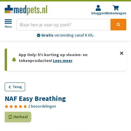
Inloggen
Winkelwagen
Menu
Gratis
verzending vanaf € 69,-
App Only: 5% korting op vlooien- en
tekenproducten!
Lees meer
Terug
NAF Easy Breathing
2 beoordelingen
Herhaal