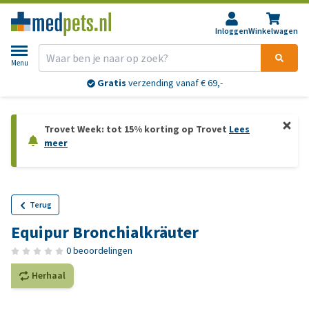
Inloggen
Winkelwagen
Menu
Gratis
verzending vanaf € 69,-
Trovet Week: tot 15% korting op Trovet
Lees
meer
Terug
Equipur Bronchialkräuter
0 beoordelingen
Herhaal