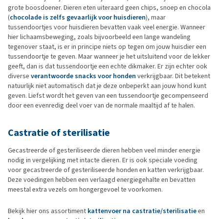
grote boosdoener. Dieren eten uiteraard geen chips, snoep en chocola
(
chocolade is zelfs gevaarlijk voor huisdieren
), maar
tussendoortjes voor huisdieren bevatten vaak veel energie. Wanneer
hier lichaamsbeweging, zoals bijvoorbeeld een lange wandeling
tegenover staat, is er in principe niets op tegen om jouw huisdier een
tussendoortje te geven. Maar wanneer je het uitsluitend voor de lekker
geeft, dan is dat tussendoortje een echte dikmaker. Er zijn echter ook
diverse
verantwoorde snacks voor honden
verkrijgbaar. Dit betekent
natuurlijk niet automatisch dat je deze onbeperkt aan jouw hond kunt
geven. Liefst wordt het geven van een tussendoortje gecompenseerd
door een evenredig deel voer van de normale maaltijd af te halen.
Castratie of sterilisatie
Gecastreerde of gesteriliseerde dieren hebben veel minder energie
nodig in vergelijking met intacte dieren. Er is ook speciale voeding
voor gecastreerde of gesteriliseerde honden en katten verkrijgbaar.
Deze voedingen hebben een verlaagd energiegehalte en bevatten
meestal extra vezels om hongergevoel te voorkomen.
Bekijk hier ons assortiment
kattenvoer na castratie/sterilisatie
en