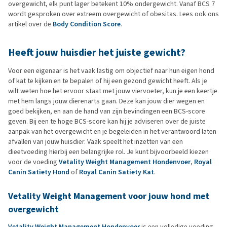
overgewicht, elk punt lager betekent 10% ondergewicht. Vanaf BCS 7
wordt gesproken over extreem overgewicht of obesitas. Lees ook ons
artikel over de
Body Condition Score
.
Heeft jouw huisdier het juiste gewicht?
Voor een eigenaar is het vaak lastig om objectief naar hun eigen hond
of kat te kijken en te bepalen of hij een gezond gewicht heeft. Als je
wilt weten hoe het ervoor staat met jouw viervoeter, kun je een keertje
met hem langs jouw dierenarts gaan. Deze kan jouw dier wegen en
goed bekijken, en aan de hand van zijn bevindingen een BCS-score
geven. Bij een te hoge BCS-score kan hij je adviseren over de juiste
aanpak van het overgewicht en je begeleiden in het verantwoord laten
afvallen van jouw huisdier. Vaak speelt het inzetten van een
dieetvoeding hierbij een belangrijke rol. Je kunt bijvoorbeeld kiezen
voor de voeding
Vetality Weight Management Hondenvoer
,
Royal
Canin Satiety Hond
of
Royal Canin Satiety Kat
.
Vetality Weight Management voor jouw hond met
overgewicht
Vetality Weight Management Hondenvoer
is een volledige voeding