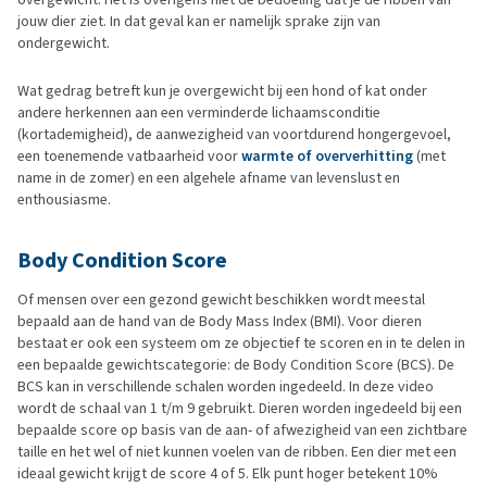
jouw dier ziet. In dat geval kan er namelijk sprake zijn van
ondergewicht.
Wat gedrag betreft kun je overgewicht bij een hond of kat onder
andere herkennen aan een verminderde lichaamsconditie
(kortademigheid), de aanwezigheid van voortdurend hongergevoel,
een toenemende vatbaarheid voor
warmte of oververhitting
(met
name in de zomer) en een algehele afname van levenslust en
enthousiasme.
Body Condition Score
Of mensen over een gezond gewicht beschikken wordt meestal
bepaald aan de hand van de Body Mass Index (BMI). Voor dieren
bestaat er ook een systeem om ze objectief te scoren en in te delen in
een bepaalde gewichtscategorie: de Body Condition Score (BCS). De
BCS kan in verschillende schalen worden ingedeeld. In deze video
wordt de schaal van 1 t/m 9 gebruikt. Dieren worden ingedeeld bij een
bepaalde score op basis van de aan- of afwezigheid van een zichtbare
taille en het wel of niet kunnen voelen van de ribben. Een dier met een
ideaal gewicht krijgt de score 4 of 5. Elk punt hoger betekent 10%