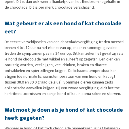
opeet. Dit is dan ook weer afhankelijk van het theobrominegehalte in
de chocolade. Dit is per merk chocolade verschillend.
Wat gebeurt er als een hond of kat chocolade
eet?
De eerste verschijnselen van een chocoladevergiftiging treden meestal
binnen 4 tot 12 uur na het eten ervan op, maar in sommige gevallen
treden de symptomen pas na 24 uur op. Dit kan zeker het geval zijn als
je hond de chocolade met wikkel en al heeft opgegeten. Een dier kan
onrustig worden, veel hijgen, veel drinken, braken en diarree
ontwikkelen en spiertrillingen krijgen. De lichaamstemperatuur kan
stijgen (de normale lichaamstemperatuur van een hond en kat ligt
tussen 38.0 en 39.0 graad Celsius). Sommige dieren kunnen zelfs
epileptische aanvallen krijgen. Bij een zware vergiftiging leidt het tot
hartritmestoornissen en kan je hond of kat in coma raken en sterven.
Wat moet je doen als je hond of kat chocolade
heeft gegeten?
Wanneer je hond of kat toch chocolade binnenkrijgt, is het belangrijk