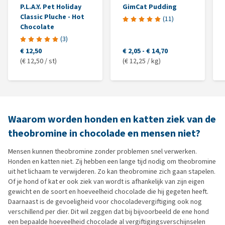
P.L.A.Y. Pet Holiday
GimCat Pudding
Classic Pluche - Hot
(
11
)
Chocolate
(
3
)
€ 12,50
€ 2,05
-
€ 14,70
(€ 12,50 / st)
(€ 12,25 / kg)
Waarom worden honden en katten ziek van de
theobromine in chocolade en mensen niet?
Mensen kunnen theobromine zonder problemen snel verwerken.
Honden en katten niet. Zij hebben een lange tijd nodig om theobromine
uit het lichaam te verwijderen. Zo kan theobromine zich gaan stapelen.
Of je hond of kat er ook ziek van wordt is afhankelijk van zijn eigen
gewicht en de soort en hoeveelheid chocolade die hij gegeten heeft.
Daarnaast is de gevoeligheid voor chocoladevergiftiging ook nog
verschillend per dier. Dit wil zeggen dat bij bijvoorbeeld de ene hond
een bepaalde hoeveelheid chocolade al vergiftigingsverschijnselen