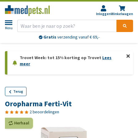
Inloggen
Winkelwagen
Menu
Gratis
verzending vanaf € 69,-
Trovet Week: tot 15% korting op Trovet
Lees
meer
Terug
Oropharma Ferti-Vit
2 beoordelingen
Herhaal