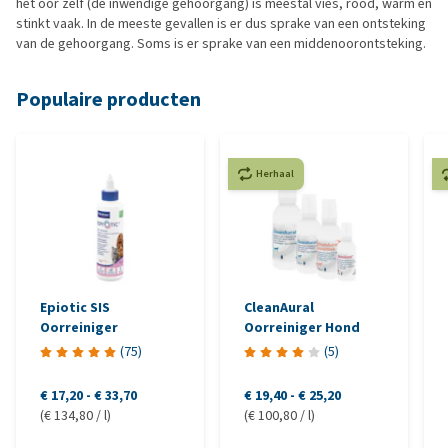
het oor zelf (de inwendige gehoorgang) is meestal vies, rood, warm en
stinkt vaak. In de meeste gevallen is er dus sprake van een ontsteking
van de gehoorgang. Soms is er sprake van een middenoorontsteking.
Populaire producten
Herhaal
Epiotic SIS
CleanAural
Oorreiniger
Oorreiniger Hond
(
75
)
(
5
)
€ 17,20
-
€ 33,70
€ 19,40
-
€ 25,20
(€ 134,80 / l)
(€ 100,80 / l)