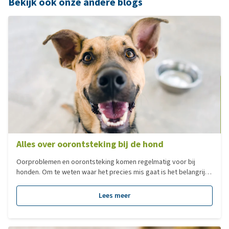
Bekijk ook onze andere blogs
Alles over oorontsteking bij de hond
Oorproblemen en oorontsteking komen regelmatig voor bij
honden. Om te weten waar het precies mis gaat is het belangrijk
dat je begrijpt hoe het hondenoor in elkaar zit. In deze blog komt
dit ter sprake en worden de verschillende oorproblemen bij de
Lees meer
hond behandeld.