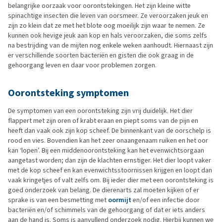
belangrijke oorzaak voor oorontstekingen. Het zijn kleine witte
spinachtige insecten die leven van oorsmeer. Ze veroorzaken jeuk en
zijn zo klein dat ze met het blote oog moeilijk zijn waar te nemen. Ze
kunnen ook hevige jeuk aan kop en hals veroorzaken, die soms zelfs
na bestrijding van de mijten nog enkele weken aanhoudt. Hiernaast zijn
er verschillende soorten bacteriën en gisten die ook graag in de
gehoorgang leven en daar voor problemen zorgen.
Oorontsteking symptomen
De symptomen van een oorontsteking zijn vrij duidelijk. Het dier
flappert met zijn oren of krabt eraan en piept soms van de pijn en
heeft dan vaak ook zijn kop scheef. De binnenkant van de oorschelp is
rood en vies. Bovendien kan het zeer onaangenaam ruiken en het oor
kan ‘lopen’. Bij een middenoorontsteking kan het evenwichtsorgaan
aangetast worden; dan zijn de klachten ernstiger. Het dier loopt vaker
met de kop scheef en kan evenwichtsstoornissen krijgen en loopt dan
vaak kringetjes of valt zelfs om. Bij ieder dier met een oorontsteking is
goed onderzoek van belang. De dierenarts zal moeten kijken of er
sprake is van een besmetting met
oormijt
en/of een infectie door
bacteriën en/of schimmels van de gehoorgang of dat er iets anders
aan de hand is. Soms is aanvullend onderzoek nodig. Hierbij kunnen we