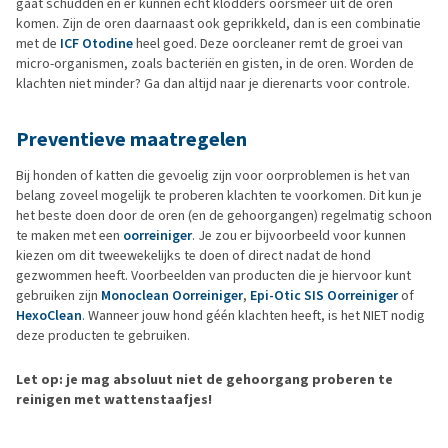
gaat schudden en er kunnen echt klodders oorsmeer uit de oren
komen. Zijn de oren daarnaast ook geprikkeld, dan is een combinatie
met de
ICF Otodine
heel goed. Deze oorcleaner remt de groei van
micro-organismen, zoals bacteriën en gisten, in de oren. Worden de
klachten niet minder? Ga dan altijd naar je dierenarts voor controle.
Preventieve maatregelen
Bij honden of katten die gevoelig zijn voor oorproblemen is het van
belang zoveel mogelijk te proberen klachten te voorkomen. Dit kun je
het beste doen door de oren (en de gehoorgangen) regelmatig schoon
te maken met een
oorreiniger
. Je zou er bijvoorbeeld voor kunnen
kiezen om dit tweewekelijks te doen of direct nadat de hond
gezwommen heeft. Voorbeelden van producten die je hiervoor kunt
gebruiken zijn
Monoclean Oorreiniger
,
Epi-Otic SIS Oorreiniger
of
HexoClean
. Wanneer jouw hond géén klachten heeft, is het NIET nodig
deze producten te gebruiken.
Let op: je mag absoluut niet de gehoorgang proberen te
reinigen met wattenstaafjes!