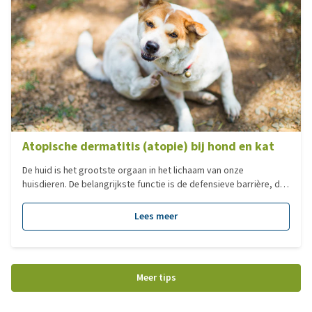
Atopische dermatitis (atopie) bij hond en kat
De huid is het grootste orgaan in het lichaam van onze
huisdieren. De belangrijkste functie is de defensieve barrière, die
het lichaam beschermt tegen aanvallen van buitenaf. Atopische
dermatitis (atopie) is de meest voorkomende allergische
Lees meer
aandoening bij honden. Hierbij treedt een afweerreactie op
tegen, op zichzelf onschadelijke, stoffen in de omgeving, zoals
planten of bomen pollen, onkruid, schimmels, gisten en mijten.
Vaak heeft dit te maken met een genetische aanleg.
Meer tips