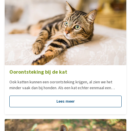
Oorontsteking bij de kat
Ook katten kunnen een oorontsteking krijgen, al zien we het
minder vaak dan bij honden. Als een kat echter eenmaal een
oorontsteking heeft, dan is het vaak een hardnekkige ontsteking.
In deze blog leggen we uit hoe dit komt.
Lees meer