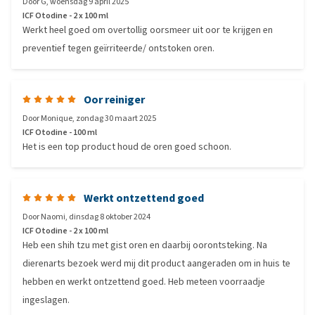
Door
G
,
woensdag 9 april 2025
ICF Otodine - 2 x 100 ml
Werkt heel goed om overtollig oorsmeer uit oor te krijgen en
preventief tegen geïrriteerde/ ontstoken oren.
Oor reiniger
Door
Monique
,
zondag 30 maart 2025
ICF Otodine - 100 ml
Het is een top product houd de oren goed schoon.
Werkt ontzettend goed
Door
Naomi
,
dinsdag 8 oktober 2024
ICF Otodine - 2 x 100 ml
Heb een shih tzu met gist oren en daarbij oorontsteking. Na
dierenarts bezoek werd mij dit product aangeraden om in huis te
hebben en werkt ontzettend goed. Heb meteen voorraadje
ingeslagen.