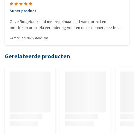
Super product
Onze Ridgeback had met regelmaat last van oormijt en
ontstoken oren . Na verandering voer en deze cleaner mee te
hebben gekregen van de dierenarts gaat het super goed. We
24 februari 2026
, door
Eva
reinigen beide oren 1 keer in de week. En ze stinken niet meer.
Heel blij mee
Gerelateerde producten