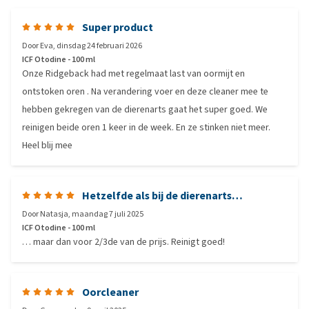
Super product
Door
Eva
,
dinsdag 24 februari 2026
ICF Otodine - 100 ml
Onze Ridgeback had met regelmaat last van oormijt en
ontstoken oren . Na verandering voer en deze cleaner mee te
hebben gekregen van de dierenarts gaat het super goed. We
reinigen beide oren 1 keer in de week. En ze stinken niet meer.
Heel blij mee
Hetzelfde als bij de dierenarts…
Door
Natasja
,
maandag 7 juli 2025
ICF Otodine - 100 ml
… maar dan voor 2/3de van de prijs. Reinigt goed!
Oorcleaner