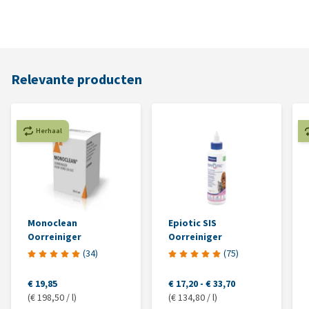
Relevante producten
Herhaal
Monoclean
Epiotic SIS
Oorreiniger
Oorreiniger
(
34
)
(
75
)
€ 19,85
€ 17,20
-
€ 33,70
(€ 198,50 / l)
(€ 134,80 / l)