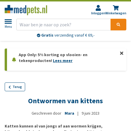
Inloggen
Winkelwagen
Menu
Gratis
verzending vanaf € 69,-
App Only: 5% korting op vlooien- en
tekenproducten!
Lees meer
Terug
Ontwormen van kittens
Geschreven door
Mara
|
9 juni 2023
Katten kunnen al van jongs af aan wormen krijgen,