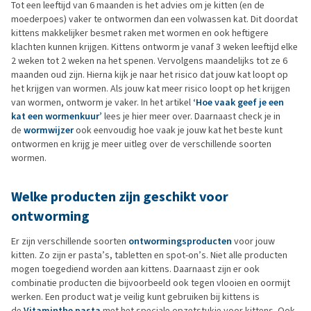
Tot een leeftijd van 6 maanden is het advies om je kitten (en de
moederpoes) vaker te ontwormen dan een volwassen kat. Dit doordat
kittens makkelijker besmet raken met wormen en ook heftigere
klachten kunnen krijgen. Kittens ontworm je vanaf 3 weken leeftijd elke
2 weken tot 2 weken na het spenen. Vervolgens maandelijks tot ze 6
maanden oud zijn. Hierna kijk je naar het risico dat jouw kat loopt op
het krijgen van wormen. Als jouw kat meer risico loopt op het krijgen
van wormen, ontworm je vaker. In het artikel
‘Hoe vaak geef je een
kat een wormenkuur’
lees je hier meer over. Daarnaast check je in
de
wormwijzer
ook eenvoudig hoe vaak je jouw kat het beste kunt
ontwormen en krijg je meer uitleg over de verschillende soorten
wormen.
Welke producten zijn geschikt voor
ontworming
Er zijn verschillende soorten
ontwormingsproducten
voor jouw
kitten. Zo zijn er pasta’s, tabletten en spot-on’s. Niet alle producten
mogen toegediend worden aan kittens. Daarnaast zijn er ook
combinatie producten die bijvoorbeeld ook tegen vlooien en oormijt
werken. Een product wat je veilig kunt gebruiken bij kittens is
de
Vitaminthe pasta
met het speciale opzetstukje voor kittens. Ook