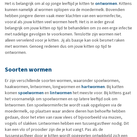
Het is belangrijk om al op jonge leeftijd je kitten te
ontwormen
. Kittens
kunnen namelijk al wormen oplopen via de moedermelk. Bovendien
hebben jongere dieren vaak meer klachten van een worminfectie,
vooral als jouw kitten veel wormen heeft. Het is in ieder geval
belangrijk om jouw kitten op tijd te behandelen om zo een erge infectie
met nadelige gevolgen te voorkomen. Tenslotte zijn wormen niet
alleen vervelend voor je kitten. Jij als baasje kan ook besmet raken
met wormen. Genoeg redenen dus om jouw kitten op tijd te
ontwormen.
Soorten wormen
Er zijn verschillende soorten wormen, waaronder spoelwormen,
haakwormen, lintwormen, longwormen en
hartwormen
. Bij katten
komen
spoelwormen
en
lintwormen
het meeste voor. Bij kittens gaat
het voornamelijk om spoelwormen en op latere leeftijd ook om
lintwormen. Een spoelworminfectie wordt vaak opgelopen via de
moedermelk, op plaatsen waar andere dieren hun behoefte hebben
gedaan, door het eten van rauw vlees of bijvoorbeeld via muizen,
vogels of slakken. Lintwormen hebben een tussengastheer nodig. Dit
kan een vlo of prooidier zijn die je kat vangt. Pas als de
tussengastheer door je kitten wordt opgegeten ontwikkeld zich een