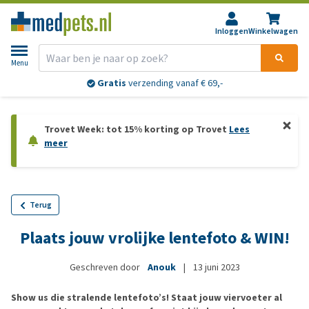
Inloggen
Winkelwagen
Menu
Gratis
verzending vanaf € 69,-
Trovet Week: tot 15% korting op Trovet
Lees
meer
Terug
Plaats jouw vrolijke lentefoto & WIN!
Geschreven door
Anouk
|
13 juni 2023
Show us die stralende lentefoto’s! Staat jouw viervoeter al