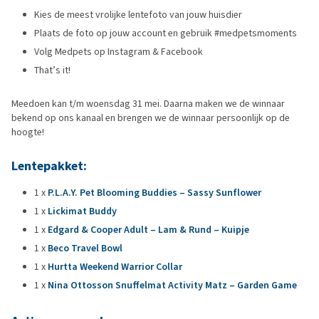
Kies de meest vrolijke lentefoto van jouw huisdier
Plaats de foto op jouw account en gebruik #medpetsmoments
Volg Medpets op Instagram & Facebook
That’s it!
Meedoen kan t/m woensdag 31 mei. Daarna maken we de winnaar
bekend op ons kanaal en brengen we de winnaar persoonlijk op de
hoogte!
Lentepakket:
1 x
P.L.A.Y. Pet Blooming Buddies – Sassy Sunflower
1 x
Lickimat Buddy
1 x
Edgard & Cooper Adult – Lam & Rund – Kuipje
1 x
Beco Travel Bowl
1 x
Hurtta Weekend Warrior Collar
1 x
Nina Ottosson Snuffelmat Activity Matz – Garden Game