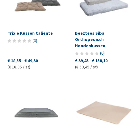
Trixie Kussen Caliente
Beeztees Siba
Orthopedisch
(
0
)
Hondenkussen
(
0
)
€ 18,35
-
€ 49,50
€ 59,45
-
€ 138,10
(€ 18,35 / st)
(€ 59,45 / st)