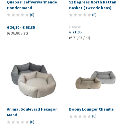
Quapas! Zelfverwarmende
51 Degrees North Rattan
Hondenmand
Basket (Tweede kans)
(
0
)
(
0
)
€ 36,80
-
€ 68,35
€ 118,45
€ 71,05
(€ 36,80 / st)
(€ 71,05 / st)
Animal Boulevard Hexagon
Boony Lounger Chenille
Mand
(
0
)
(
0
)