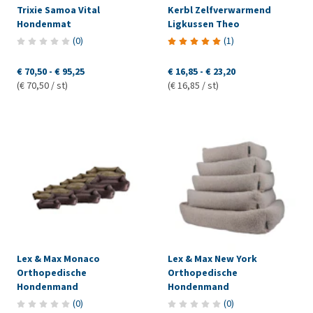
Trixie Samoa Vital
Kerbl Zelfverwarmend
Hondenmat
Ligkussen Theo
(
0
)
(
1
)
€ 70,50
-
€ 95,25
€ 16,85
-
€ 23,20
(€ 70,50 / st)
(€ 16,85 / st)
Lex & Max Monaco
Lex & Max New York
Orthopedische
Orthopedische
Hondenmand
Hondenmand
(
0
)
(
0
)