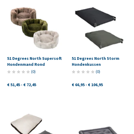
51 Degrees North Supersoft
51 Degrees North Storm
Hondenmand Rond
Hondenkussen
(
0
)
(
0
)
€ 51,45
-
€ 72,45
€ 66,95
-
€ 106,95