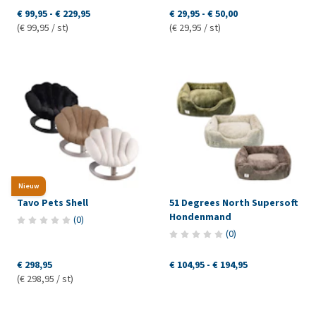
€ 99,95
-
€ 229,95
€ 29,95
-
€ 50,00
(€ 99,95 / st)
(€ 29,95 / st)
Nieuw
Tavo Pets Shell
51 Degrees North Supersoft
Hondenmand
(
0
)
(
0
)
€ 298,95
€ 104,95
-
€ 194,95
(€ 298,95 / st)