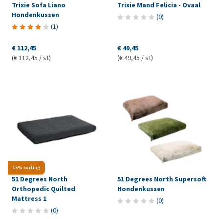
Trixie Sofa Liano
Trixie Mand Felicia - Ovaal
Hondenkussen
(
0
)
(
1
)
€ 112,45
€ 49,45
(€ 112,45 / st)
(€ 49,45 / st)
15% korting
51 Degrees North
51 Degrees North Supersoft
Orthopedic Quilted
Hondenkussen
Mattress 1
(
0
)
(
0
)