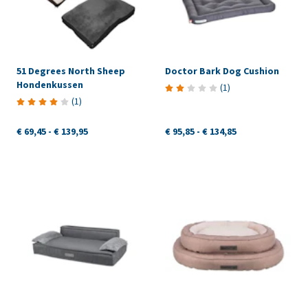
51 Degrees North Sheep
Doctor Bark Dog Cushion
Hondenkussen
(
1
)
(
1
)
€ 69,45
-
€ 139,95
€ 95,85
-
€ 134,85