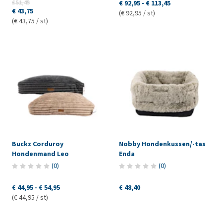
€ 51,45
€ 92,95
-
€ 113,45
€ 43,75
(€ 92,95 / st)
(€ 43,75 / st)
Buckz Corduroy
Nobby Hondenkussen/-tas
Hondenmand Leo
Enda
(
0
)
(
0
)
€ 44,95
-
€ 54,95
€ 48,40
(€ 44,95 / st)