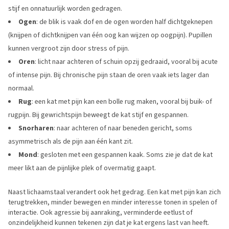
Mond
: gesloten en neutraal. Soms zie je de bovenlip iets
hij zijn bek en blaast of sist hij ter waarschuwing.
opzij gedraaid om geluiden te blijven monitoren.
stijf en onnatuurlijk worden gedragen.
getrokken, afhankelijk van de mate van irritatie.
optrekken, waarbij de kat via het orgaan van Jacobson geuren
Rug
: sterk gebogen met opgezette vacht om groter te lijken.
Ogen
: de blik is vaak dof en de ogen worden half dichtgeknepen
Mond
: gesloten met een strakke kaaklijn. Bij oplopende irritatie
analyseert.
Bij een directe aanval kan hij zich laag maken en zijn spieren
(knijpen of dichtknijpen van één oog kan wijzen op oogpijn). Pupillen
kan hij beginnen te grommen of kort blazen.
aanspannen voor een sprong.
kunnen vergroot zijn door stress of pijn.
Snorharen
: naar voren gericht en stijf gespannen, gericht op
Oren
: licht naar achteren of schuin opzij gedraaid, vooral bij acute
de mogelijke tegenstander.
of intense pijn. Bij chronische pijn staan de oren vaak iets lager dan
Mond
: geopend met zichtbaar opgetrokken lippen, waarbij de
normaal.
tanden en hoektanden goed te zien zijn. Dit gaat vaak gepaard met
Rug
: een kat met pijn kan een bolle rug maken, vooral bij buik- of
blazen, grommen of sissen.
rugpijn. Bij gewrichtspijn beweegt de kat stijf en gespannen.
Snorharen
: naar achteren of naar beneden gericht, soms
asymmetrisch als de pijn aan één kant zit.
Mond
: gesloten met een gespannen kaak. Soms zie je dat de kat
meer likt aan de pijnlijke plek of overmatig gaapt.
Naast lichaamstaal verandert ook het gedrag. Een kat met pijn kan zich
terugtrekken, minder bewegen en minder interesse tonen in spelen of
interactie. Ook agressie bij aanraking, verminderde eetlust of
onzindelijkheid kunnen tekenen zijn dat je kat ergens last van heeft.