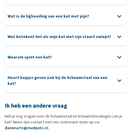
Wat is de lighouding van een kat met pijn?
Wat betekent het als mijn kat met zijn staart zwiept?
Recht omhoog met krul
: vriendelijk en blij.
Waarom spint een kat?
Laag en strak langs het lichaam
: angst of onzekerheid.
Ogen
: half gesloten of tot spleetjes geknepen, soms met
Dik opgezet
: schrik of dreiging.
Hoort kopjes geven ook bij de lichaamstaal van een
vergrote pupillen door pijn of stress. Eén oog dichtknijpen kan
Horizontaal
: alert en nieuwsgierig.
kat?
wijzen op oogpijn.
Zachtjes trillen
: opwinding of affectie, bijvoorbeeld bij een
Oren
: staan vaak iets naar achteren of schuin opzij gedraaid,
begroeting.
een teken van ongemak en waakzaamheid.
Ik heb een andere vraag
Staart
: strak langs het lichaam of onder het lijf geklemd, soms
Heb je nog vragen over de lichaamstaal en lichaamshoudingen van je
met minimale bewegingen bij pijnscheuten.
kat? Neem dan contact met ons veterinaire team op via
Snorharen
: naar achteren getrokken en dicht tegen de wangen
dierenarts@medpets.nl
.