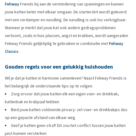
Feliway
Friends bij aan de vermindering van spanningen en kunnen
jouw katten beter met elkaar omgaan. De starterskit wordt geleverd
met een verdamper en navulling. De navulling is ook los verkrijgbaar.
Wanneer je merkt dat jouw kat ook andere gedragsproblemen
vertoont, zoals in huis plassen, angst en krabben, wordt aangeraden
Feliway Friends gelijktijdig te gebruiken in combinatie met
Feliway
Classic
.
Gouden regels voor een gelukkig huishouden
Wil je dat je katten in harmonie samenleven? Naast Feliway Friends is
het belangrijk de onderstaande tips op te volgen:
Zorg ervoor dat jouw katten elk een eigen voer- en drinkbak,
kattenbak en krabpaal hebben
Bied jouw katten voldoende privacy: zet voer- en drinkbakjes dus
op een gepaste afstand van elkaar weg
Geef je katten geen straf! Dit zou het conflict tussen jouw katten
juist kunnen versterken