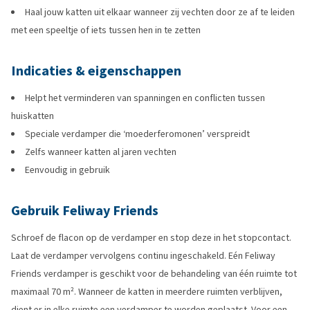
Haal jouw katten uit elkaar wanneer zij vechten door ze af te leiden
met een speeltje of iets tussen hen in te zetten
Indicaties & eigenschappen
Helpt het verminderen van spanningen en conflicten tussen
huiskatten
Speciale verdamper die ‘moederferomonen’ verspreidt
Zelfs wanneer katten al jaren vechten
Eenvoudig in gebruik
Gebruik Feliway Friends
Schroef de flacon op de verdamper en stop deze in het stopcontact.
Laat de verdamper vervolgens continu ingeschakeld. Eén Feliway
Friends verdamper is geschikt voor de behandeling van één ruimte tot
maximaal 70 m². Wanneer de katten in meerdere ruimten verblijven,
dient er in elke ruimte een verdamper te worden geplaatst. Voor een