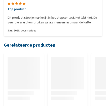
Top product
Dit product stop je makkelijk in het stopcontact. Het lekt niet. De
geur die er uit komt ruiken wij als mensen niet maar de katten
wel. Sinds ik dit gebruik hebben de katten geen ruzie meer en
3 juli 2026
, door
Marloes
geen territorium bewaking.
Gerelateerde producten