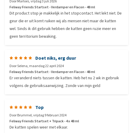
Door
Marloes
,
vrijdag 3 juli 2026
Feliway Friends Startset - Verdamper en Flacon - 48 ml
Dit product stop je makkelijk in het stopcontact. Het lekt niet. De
geur die er uit komt ruiken wij als mensen niet maar de katten
wel. Sinds ik dit gebruik hebben de katten geen ruzie meer en
geen territorium bewaking.
Doet niks, erg duur
Door
Selena
,
maandag 22 april 2024
Feliway Friends Startset - Verdamper en Flacon - 48 ml
Er veranderd niets tussen de katten. Heb het nu 2 wk in gebruik
volgens de gebruiksaanwijzing. Zonde van mijn geld
Top
Door
Brummel
,
vrijdag 9 februari 2024
Feliway Friends Startset + Tripack - 4 x 48 ml
De katten spelen weer met elkaar.