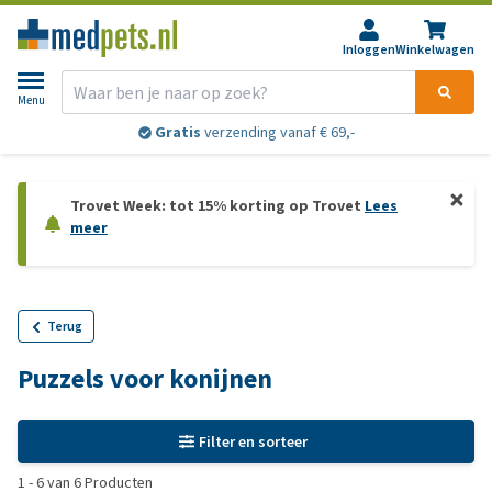
Inloggen
Winkelwagen
Menu
Gratis
verzending vanaf € 69,-
Trovet Week: tot 15% korting op Trovet
Lees
meer
Terug
Puzzels voor konijnen
Filter en sorteer
1
-
6
van
6
Producten