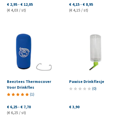
€ 2,95
-
€ 12,05
€ 4,15
-
€ 8,95
(€ 4,03 / st)
(€ 4,15 / st)
Beeztees Thermocover
Pawise Drinkflesje
Voor Drinkfles
(
0
)
(
1
)
€ 6,25
-
€ 7,70
€ 3,90
(€ 6,25 / st)