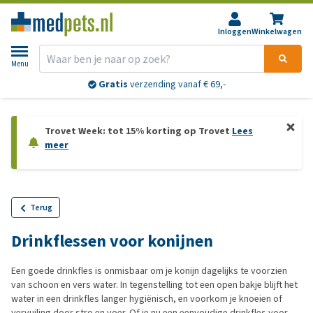
Inloggen
Winkelwagen
Menu
Gratis
verzending vanaf € 69,-
Trovet Week: tot 15% korting op Trovet
Lees
meer
Terug
Drinkflessen voor konijnen
Een goede drinkfles is onmisbaar om je konijn dagelijks te voorzien
van schoon en vers water. In tegenstelling tot een open bakje blijft het
water in een drinkfles langer hygiënisch, en voorkom je knoeien of
vervuiling door stro en voer. Of je nu een eenvoudige drinkfles voor