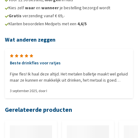
Kies zelf
waar
en
wanneer
je bestelling bezorgd wordt
Gratis
verzending vanaf € 69,-
Klanten beoordelen Medpets met een
4,6/5
Wat anderen zeggen
Beste drinkfles voor ratjes
Fijne fles! Ik haal deze altijd. Het metalen balletje maakt wel geluid
maar ze kunnen er makkelijk uit drinken, het metaal is goed
schoon te maken en het geheel bevestigd gemakkelijk aan de
3 september 2025
, door
I
kooi.
Gerelateerde producten