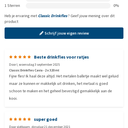
1 Sterren
0%
Heb je ervaring met
Classic Drinkfles
? Geef jouw mening over dit
product
Schrijf jouw eigen review
Beste drinkfles voor ratjes
Door
I
,
woensdag 3 september 2025
Classic Drinkfles Cavia - 2 x 320 ml
Fijne fles! Ik haal deze altijd. Het metalen balletje maakt wel geluid
maar ze kunnen er makkelijk uit drinken, het metaal is goed
schoon te maken en het geheel bevestigd gemakkelijk aan de
kooi.
super goed
Door
slotboom
,
dinsdag 21 december 2021