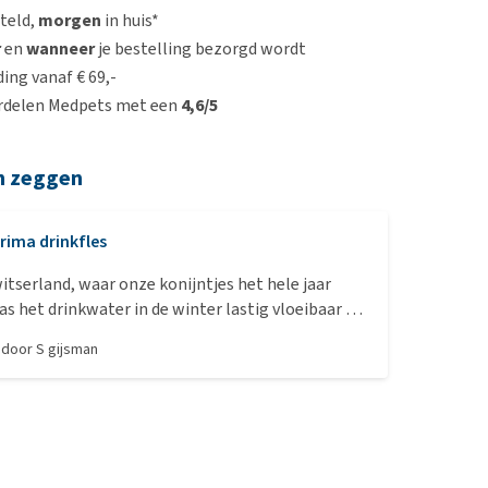
steld,
morgen
in huis*
r
en
wanneer
je bestelling bezorgd wordt
ing vanaf € 69,-
rdelen Medpets met een
4,6/5
n zeggen
rima drinkfles
tserland, waar onze konijntjes het hele jaar
was het drinkwater in de winter lastig vloeibaar te
nschaf van de drinkfles Kerbl NoFrost heeft ons
, door
S gijsman
geholpen. Hij doet het prima tot -10 graden.
uren hebben we nog niet gehad. Het vullen
s wat onhandig, omdat je de fles moet draaien. Het
 je niet door de fles heen kunt kijken of er nog