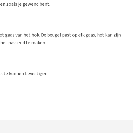
sen zoals je gewend bent.
 gaas van het hok. De beugel past op elk gaas, het kan zijn
m het passend te maken.
aas te kunnen bevestigen
et konijn, om te voorkomen dat hij aan de draad zou