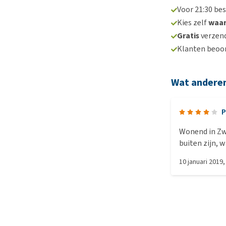
Voor 21:30 be
Kies zelf
waa
Gratis
verzend
Klanten beoo
Wat andere
P
Wonend in Zwi
buiten zijn, 
houden. De aa
10 januari 2019
tot nu toe goed 
Lagere temperat
van de fles i
is jammer dat
water in zit.