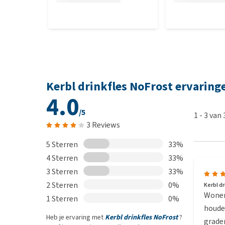
Kerbl drinkfles NoFrost ervaring
4.0
/5
1
-
3
van
3 Reviews
5 Sterren
33%
4 Sterren
33%
3 Sterren
33%
2 Sterren
0%
Kerbl d
Wonend
1 Sterren
0%
houden
Heb je ervaring met
Kerbl drinkfles NoFrost
?
grade