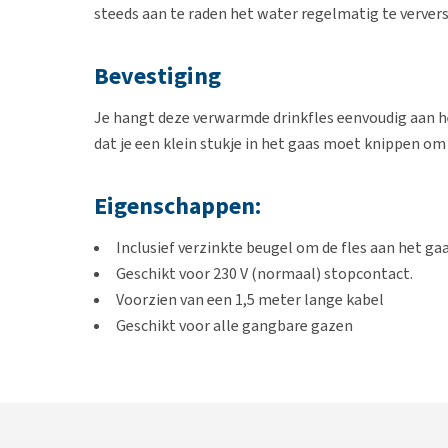
steeds aan te raden het water regelmatig te verver
Bevestiging
Je hangt deze verwarmde drinkfles eenvoudig aan het
dat je een klein stukje in het gaas moet knippen o
Eigenschappen:
Inclusief verzinkte beugel om de fles aan het g
Geschikt voor 230 V (normaal) stopcontact.
Voorzien van een 1,5 meter lange kabel
Geschikt voor alle gangbare gazen
Wordt geleverd met duidelijke handleiding
Tip: werk de draad goed weg, buiten bereik van h
kunnen knagen.