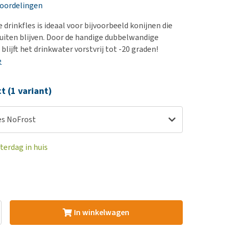
erproblemen
nd te zwaar wordt?
eoordelingen
derdom en dementie
lp! Mijn hond plast in
drinkfles is ideaal voor bijvoorbeeld konijnen die
is. Wat nu?
ergewicht en conditie
buiten blijven. Door de handige dubbelwandige
kijk alles
 blijft het drinkwater vorstvrij tot -20 graden!
ieren, pezen en botten
e
uchtbaarheid
kijk alles
ct (1 variant)
es NoFrost
terdag in huis
In winkelwagen