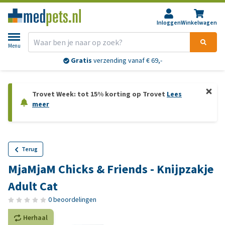
Inloggen
Winkelwagen
Menu
Gratis
verzending vanaf € 69,-
Trovet Week: tot 15% korting op Trovet
Lees
meer
Terug
MjaMjaM Chicks & Friends - Knijpzakje
Adult Cat
0 beoordelingen
Herhaal