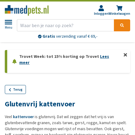
Inloggen
Winkelwagen
Menu
Gratis
verzending vanaf € 69,-
Trovet Week: tot 15% korting op Trovet
Lees
meer
Terug
Glutenvrij kattenvoer
Veel
kattenvoer
is glutenvrij. Dat wil zeggen dat het vrij is van
glutenbevattende granen, zoals tarwe, gerst, rogge, kamut en spelt.
Glutenvrije voedingen mogen wel rijst of mais bevatten. Ook gierst,
teff, sorghum, quinoa en boekweit zijn glutenvrije granen. Haver bevat