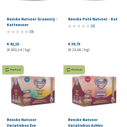
Renske Natvoer Graanvrij -
Renske Paté Natvoer - Kat
Kattenvoer
(
0
)
(
0
)
€ 42,15
€ 39,75
(€ 602,14 / kg)
(€ 23,66 / kg)
Herhaal
Herhaal
Renske Natvoer
Renske Natvoer
Variatiebox Eve
Variatiebox Ashley