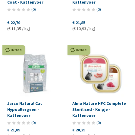
Coat - Kattenvoer
Kattenvoer
(
0
)
(
0
)
€ 22,70
€ 21,85
(€ 11,35 / kg)
(€ 10,93 / kg)
Herhaal
Herhaal
Jarco Natural Cat
Almo Nature HFC Complete
Hypoallergeen -
Sterilised - Kuipje -
Kattenvoer
Kattenvoer
(
0
)
(
0
)
€ 21,85
€ 20,25