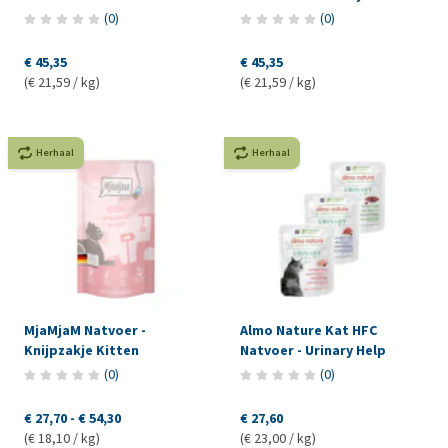
(
0
)
(
0
)
€ 45,35
€ 45,35
(€ 21,59 / kg)
(€ 21,59 / kg)
Herhaal
Herhaal
MjaMjaM Natvoer -
Almo Nature Kat HFC
Knijpzakje Kitten
Natvoer - Urinary Help
(
0
)
(
0
)
€ 27,70
-
€ 54,30
€ 27,60
(€ 18,10 / kg)
(€ 23,00 / kg)