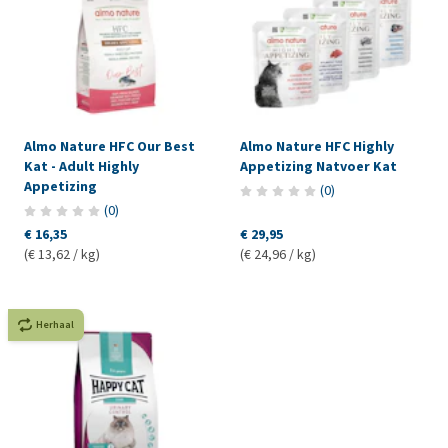
Almo Nature HFC Our Best
Almo Nature HFC Highly
Kat - Adult Highly
Appetizing Natvoer Kat
Appetizing
(
0
)
(
0
)
€ 16,35
€ 29,95
(€ 13,62 / kg)
(€ 24,96 / kg)
Herhaal