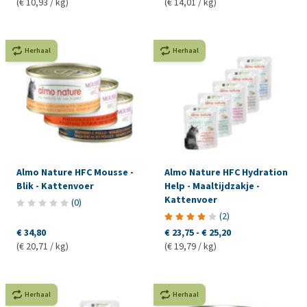
(€ 10,93 / kg)
(€ 14,01 / kg)
Herhaal
Herhaal
Almo Nature HFC Mousse -
Almo Nature HFC Hydration
Blik - Kattenvoer
Help - Maaltijdzakje -
Kattenvoer
(
0
)
(
2
)
€ 34,80
€ 23,75
-
€ 25,20
(€ 20,71 / kg)
(€ 19,79 / kg)
Herhaal
Herhaal