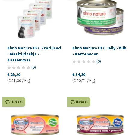
Almo Nature HFC Sterilised
Almo Nature HFC Jelly - Blik
- Maaltijdzakje -
- Kattenvoer
Kattenvoer
(
0
)
(
0
)
€ 25,20
€ 34,80
(€ 21,00 / kg)
(€ 20,71 / kg)
Herhaal
Herhaal