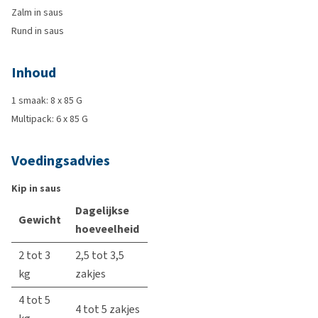
Zalm in saus
Rund in saus
Inhoud
1 smaak: 8 x 85 G
Multipack: 6 x 85 G
Voedingsadvies
Kip in saus
Dagelijkse
Gewicht
hoeveelheid
2 tot 3
2,5 tot 3,5
kg
zakjes
4 tot 5
4 tot 5 zakjes