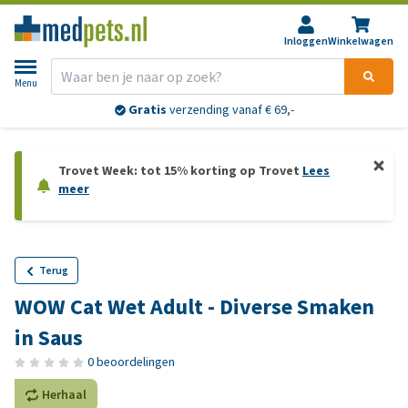
Inloggen
Winkelwagen
Menu
Gratis
verzending vanaf € 69,-
Trovet Week: tot 15% korting op Trovet
Lees
meer
Terug
WOW Cat Wet Adult - Diverse Smaken
in Saus
0 beoordelingen
Herhaal