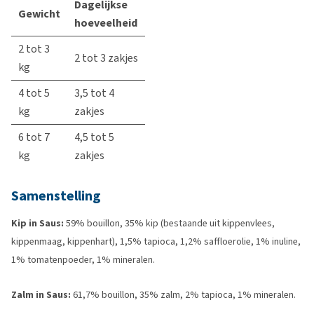
Dagelijkse
Gewicht
hoeveelheid
2 tot 3
2 tot 3 zakjes
kg
4 tot 5
3,5 tot 4
kg
zakjes
6 tot 7
4,5 tot 5
kg
zakjes
Samenstelling
Kip in Saus:
59% bouillon, 35% kip (bestaande uit kippenvlees,
kippenmaag, kippenhart), 1,5% tapioca, 1,2% saffloerolie, 1% inuline,
1% tomatenpoeder, 1% mineralen.
Zalm in Saus:
61,7% bouillon, 35% zalm, 2% tapioca, 1% mineralen.