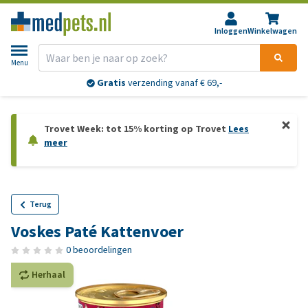
Inloggen
Winkelwagen
Menu
Gratis
verzending vanaf € 69,-
Trovet Week: tot 15% korting op Trovet
Lees
meer
Terug
Voskes Paté Kattenvoer
0 beoordelingen
Herhaal