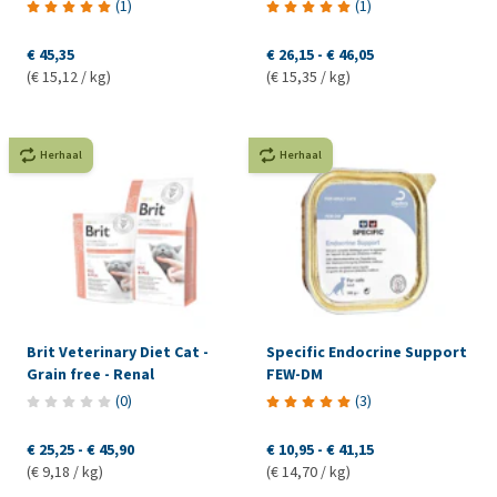
(
1
)
(
1
)
€ 45,35
€ 26,15
-
€ 46,05
(€ 15,12 / kg)
(€ 15,35 / kg)
Herhaal
Herhaal
Brit Veterinary Diet Cat -
Specific Endocrine Support
Grain free - Renal
FEW-DM
(
0
)
(
3
)
€ 25,25
-
€ 45,90
€ 10,95
-
€ 41,15
(€ 9,18 / kg)
(€ 14,70 / kg)