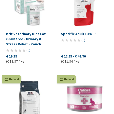
Brit Veterinary Diet Cat -
Specific Adult FXW-P
Grain free - Urinary &
(
0
)
Stress Relief - Pouch
(
0
)
€ 19,35
€ 12,95
-
€ 48,70
(€ 18,97 / kg)
(€ 11,94 / kg)
Herhaal
Herhaal