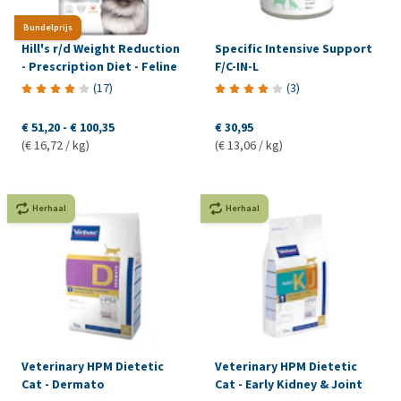
Bundelprijs
Hill's r/d Weight Reduction
Specific Intensive Support
- Prescription Diet - Feline
F/C-IN-L
(
17
)
(
3
)
€ 51,20
-
€ 100,35
€ 30,95
(€ 16,72 / kg)
(€ 13,06 / kg)
Herhaal
Herhaal
Veterinary HPM Dietetic
Veterinary HPM Dietetic
Cat - Dermato
Cat - Early Kidney & Joint