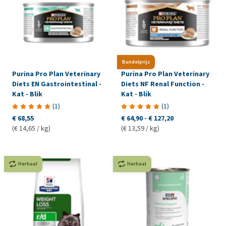
Bundelprijs
Purina Pro Plan Veterinary
Purina Pro Plan Veterinary
Diets EN Gastrointestinal -
Diets NF Renal Function -
Kat - Blik
Kat - Blik
(
1
)
(
1
)
€ 68,55
€ 64,90
-
€ 127,20
(€ 14,65 / kg)
(€ 13,59 / kg)
Herhaal
Herhaal