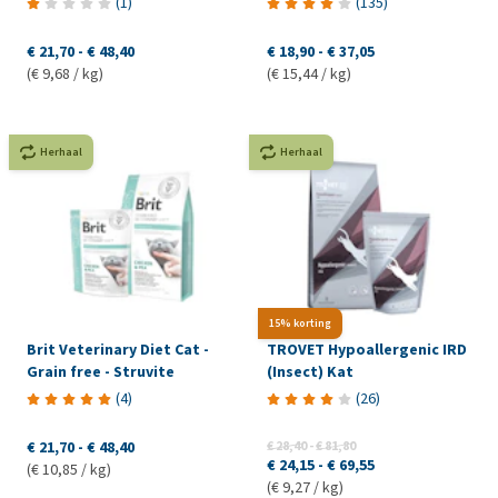
(
1
)
(
135
)
€ 21,70
-
€ 48,40
€ 18,90
-
€ 37,05
(€ 9,68 / kg)
(€ 15,44 / kg)
Herhaal
Herhaal
15% korting
Brit Veterinary Diet Cat -
TROVET Hypoallergenic IRD
Grain free - Struvite
(Insect) Kat
(
4
)
(
26
)
€ 21,70
-
€ 48,40
€ 28,40
-
€ 81,80
€ 24,15
-
€ 69,55
(€ 10,85 / kg)
(€ 9,27 / kg)