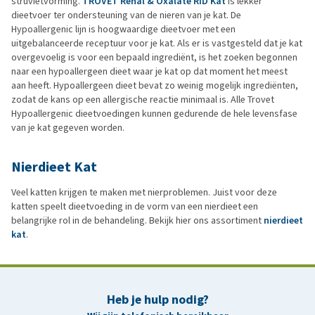
struvietvorming.
TROVET Renal & Oxalate RID Kat
is lekker
dieetvoer ter ondersteuning van de nieren van je kat. De
Hypoallergenic lijn is hoogwaardige dieetvoer met een
uitgebalanceerde receptuur voor je kat. Als er is vastgesteld dat je kat
overgevoelig is voor een bepaald ingrediënt, is het zoeken begonnen
naar een hypoallergeen dieet waar je kat op dat moment het meest
aan heeft. Hypoallergeen dieet bevat zo weinig mogelijk ingrediënten,
zodat de kans op een allergische reactie minimaal is. Alle Trovet
Hypoallergenic dieetvoedingen kunnen gedurende de hele levensfase
van je kat gegeven worden.
Nierdieet Kat
Veel katten krijgen te maken met nierproblemen. Juist voor deze
katten speelt dieetvoeding in de vorm van een nierdieet een
belangrijke rol in de behandeling. Bekijk hier ons assortiment
nierdieet
kat
.
Heb je hulp nodig?