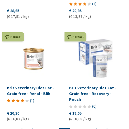
(
1
)
€ 28,65
€ 20,95
(€ 17,91 / kg)
(€ 13,97 / kg)
Herhaal
Herhaal
Brit Veterinary Diet Cat -
Brit Veterinary Diet Cat -
Grain free - Renal - Blik
Grain free - Recovery -
Pouch
(
1
)
(
0
)
€ 20,20
€ 19,05
(€ 16,83 / kg)
(€ 18,68 / kg)