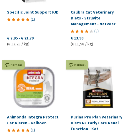
Specific Joint Support FJD
Calibra Cat Veterinary
Diets - Struvite
(
1
)
Management - Natvoer
(
3
)
€ 7,95
-
€ 73,70
€ 13,90
(€ 12,28 / kg)
(€ 11,58 / kg)
Herhaal
Herhaal
Animonda Integra Protect
Purina Pro Plan Veterinary
Cat Nieren - Kalkoen
Diets NF Early Care Renal
Function - Kat
(
1
)