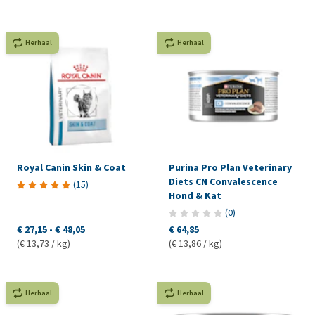
Herhaal
Herhaal
Royal Canin Skin & Coat
Purina Pro Plan Veterinary
Diets CN Convalescence
(
15
)
Hond & Kat
(
0
)
€ 27,15
-
€ 48,05
€ 64,85
(€ 13,73 / kg)
(€ 13,86 / kg)
Herhaal
Herhaal