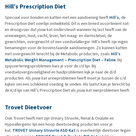
Hill’s Prescription Diet
Speciaal voor honden en katten met een aandoening heeft
Hill’s
, de
Prescription Diet voerlijn ontwikkeld. Dit is een breed assortiment nat-
en droogvoer dat jouw kat ondersteunt wanneer hij last heeft van de
urinewegen, huid, vacht, lever, het maag- en darmstelsel, de
gewrichten, overgewicht of een voedselallergie. Hill’s heeft zijn eigen
benamingen voor de bovenstaande aandoeningen. Zo kunnen katten
met overgewicht terecht bij de Metabolic producten, zoals
Hill’s
Metabolic Weight Management – Prescription Diet – Feline
. Bij
spijsverteringsproblemen kies je voor de i/d lijn. Bij
voedselovergevoeligheid en huidproblemen kijk je naar de d/d
producten. Als jouw kat urineproblemen heeft moet je tussen de c/d
kijken om een schikkend voeding te vinden. Als laatst kan je terecht bij
de k/d lijn van Hill’s Prescription Diet als jouw kat nierproblemen heeft.
Trovet Dieetvoer
Ook Trovet heeft met zijn Urinary Struvite, Renal & Oxalate en
Hypoallergenic lijn een hoop dieetvoeding producten voor je
kat.
TROVET Urinary Struvite ASD Kat
is overheerlijk dieetvoer tegen