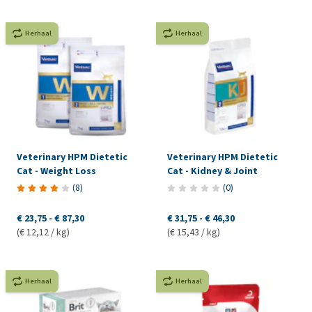
Herhaal
Herhaal
Veterinary HPM Dietetic
Veterinary HPM Dietetic
Cat - Weight Loss
Cat - Kidney & Joint
(
8
)
(
0
)
€ 23,75
-
€ 87,30
€ 31,75
-
€ 46,30
(€ 12,12 / kg)
(€ 15,43 / kg)
Herhaal
Herhaal