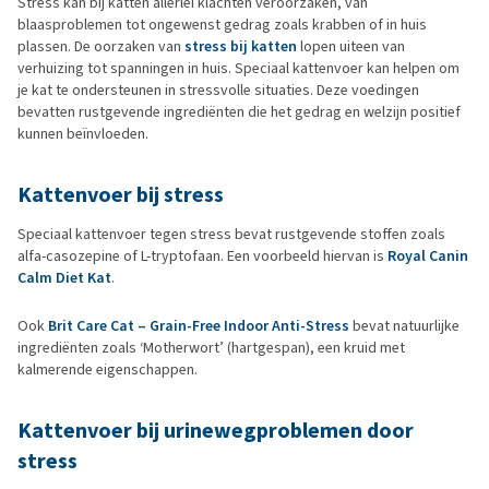
Stress kan bij katten allerlei klachten veroorzaken, van
blaasproblemen tot ongewenst gedrag zoals krabben of in huis
plassen. De oorzaken van
stress bij katten
lopen uiteen van
verhuizing tot spanningen in huis. Speciaal kattenvoer kan helpen om
je kat te ondersteunen in stressvolle situaties. Deze voedingen
bevatten rustgevende ingrediënten die het gedrag en welzijn positief
kunnen beïnvloeden.
Kattenvoer bij stress
Speciaal kattenvoer tegen stress bevat rustgevende stoffen zoals
alfa-casozepine of L-tryptofaan. Een voorbeeld hiervan is
Royal Canin
Calm Diet Kat
.
Ook
Brit Care Cat – Grain-Free Indoor Anti-Stress
bevat natuurlijke
ingrediënten zoals ‘Motherwort’ (hartgespan), een kruid met
kalmerende eigenschappen.
Kattenvoer bij urinewegproblemen door
stress