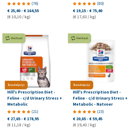
Maaltijdzakje
(
76
)
(
80
)
€ 25,40
-
€ 164,55
€ 19,15
-
€ 75,40
(€ 10,10 / kg)
(€ 17,63 / kg)
Herhaal
Herhaal
Bundelprijs
Bundelprijs
Hill's Prescription Diet -
Hill's Prescription Diet -
Feline - c/d Urinary Stress +
Feline - c/d Urinary Stress +
Metabolic
Metabolic - Natvoer
(
21
)
(
23
)
€ 27,65
-
€ 178,95
€ 20,65
-
€ 59,45
(€ 11,18 / kg)
(€ 19,43 / kg)