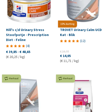
15% korting
Hill's c/d Urinary Stress
TROVET Urinary Calm UCD
Stoofpotje - Prescription
Kat - Blik
Diet - Feline
(
12
)
(
4
)
€ 39,85
-
€ 48,65
€ 16,55
€ 14,05
(€ 20,25 / kg)
(€ 11,71 / kg)
Herhaal
Herhaal