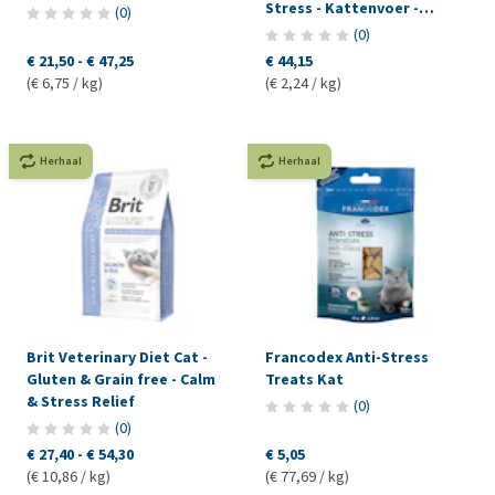
Stress - Kattenvoer -
(
0
)
Stoofpotje
(
0
)
€ 21,50
-
€ 47,25
€ 44,15
(€ 6,75 / kg)
(€ 2,24 / kg)
Herhaal
Herhaal
Brit Veterinary Diet Cat -
Francodex Anti-Stress
Gluten & Grain free - Calm
Treats Kat
& Stress Relief
(
0
)
(
0
)
€ 27,40
-
€ 54,30
€ 5,05
(€ 10,86 / kg)
(€ 77,69 / kg)