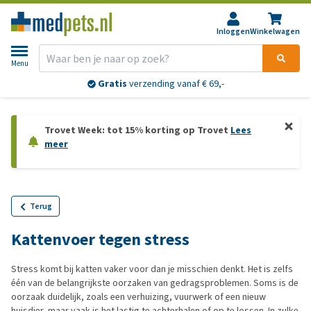
Inloggen
Winkelwagen
Menu
Gratis
verzending vanaf € 69,-
Trovet Week: tot 15% korting op Trovet
Lees
meer
Terug
Kattenvoer tegen stress
Stress komt bij katten vaker voor dan je misschien denkt. Het is zelfs
één van de belangrijkste oorzaken van gedragsproblemen. Soms is de
oorzaak duidelijk, zoals een verhuizing, vuurwerk of een nieuw
huisdier, maar vaak is het lastig te achterhalen of op te lossen. In zulke