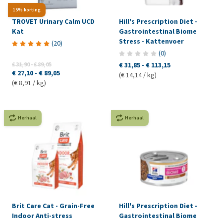
15% korting
TROVET Urinary Calm UCD
Hill's Prescription Diet -
Kat
Gastrointestinal Biome
Stress - Kattenvoer
(
20
)
(
0
)
€ 31,90
-
€ 89,05
€ 31,85
-
€ 113,15
€ 27,10
-
€ 89,05
(€ 14,14 / kg)
(€ 8,91 / kg)
Herhaal
Herhaal
Brit Care Cat - Grain-Free
Hill's Prescription Diet -
Indoor Anti-stress
Gastrointestinal Biome