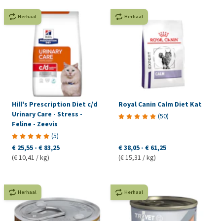
Herhaal
Herhaal
Hill's Prescription Diet c/d
Royal Canin Calm Diet Kat
Urinary Care - Stress -
(
50
)
Feline - Zeevis
(
5
)
€ 25,55
-
€ 83,25
€ 38,05
-
€ 61,25
(€ 10,41 / kg)
(€ 15,31 / kg)
Herhaal
Herhaal