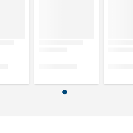
nten (aardappel), oliën en vetten (raapzaadolie), mineralen,
: kalkoen.
5 %, vocht 77 %, calcium 0.22 %, fosfor 0.16 %, natrium 0.17