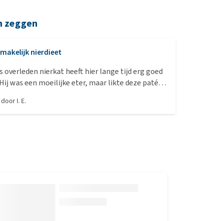
n zeggen
makelijk nierdieet
s overleden nierkat heeft hier lange tijd erg goed
Hij was een moeilijke eter, maar likte deze paté
fst zo uit het kuipje. De vetstukjes liet hij liggen,
, door
I. E.
 er zo veelvuldig in zitten. Maar ik was blij dat hij
ij heeft er nog maandenlang goed op geleefd. Alle
te hij, maar kalkoen was de absolute favoriet.