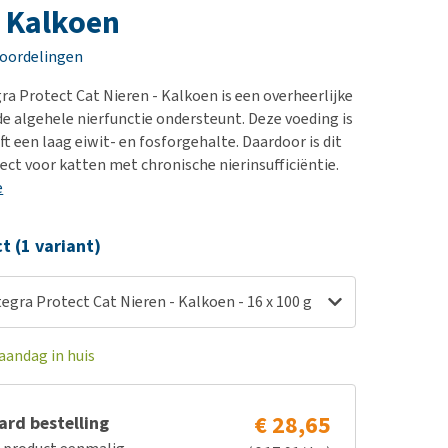
erproblemen
nd te zwaar wordt?
- Kalkoen
derdom en dementie
lp! Mijn hond plast in
eoordelingen
is. Wat nu?
ergewicht en conditie
kijk alles
a Protect Cat Nieren - Kalkoen is een overheerlijke
ieren, pezen en botten
de algehele nierfunctie ondersteunt. Deze voeding is
uchtbaarheid
ft een laag eiwit- en fosforgehalte. Daardoor is dit
ect voor katten met chronische nierinsufficiëntie.
kijk alles
e
ct (1 variant)
gra Protect Cat Nieren - Kalkoen - 16 x 100 g
aandag in huis
€ 28,65
rd bestelling