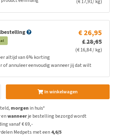
e product eenmalig
(€ 17,91/ kg)
€ 26,95
bestelling
€ 28,65
aal
(€ 16,84 / kg)
er altijd van 6% korting
r of annuleer eenvoudig wanneer jij dat wilt
In winkelwagen
steld,
morgen
in huis*
r
en
wanneer
je bestelling bezorgd wordt
ing vanaf € 69,-
rdelen Medpets met een
4,6/5