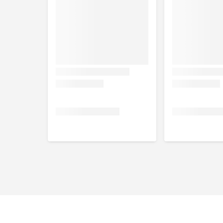
Vlees en dierlijke bijproducten (48% kalkoen), groe
bijproducten van plantaardige oorsprong. Eiwitbron
Analytische bestanddelen
Eiwit 7.8 %, vet 10.5 %, ruwe vezel 0.7 %, ruwe as 1.
%, kalium 0.18 %, linolzuur 1.8 %, taurine 0.7 g/kg.