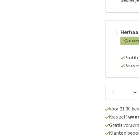
Bestel j
Herhaal
Herh
Profite
Pauzee
Voor 21:30 be
Kies zelf
waa
Gratis
verzend
Klanten beoo