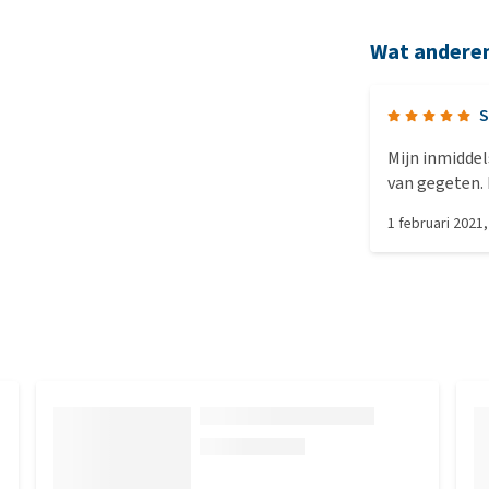
Wat andere
S
Mijn inmiddel
van gegeten. 
graag, het lie
1 februari 2021
jammer dat die
dit lustte, h
smaakjes lust