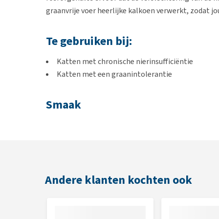
graanvrije voer heerlijke kalkoen verwerkt, zodat jo
Te gebruiken bij:
Katten met chronische nierinsufficiëntie
Katten met een graanintolerantie
Smaak
Kalkoen
Inhoud
16 x 100 gram
Andere klanten kochten ook
Samenstelling