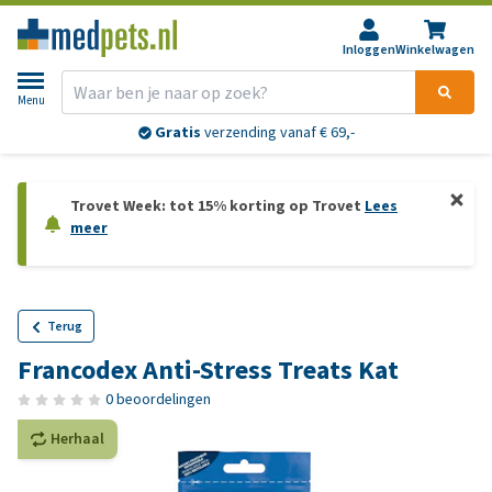
Inloggen
Winkelwagen
Menu
Gratis
verzending vanaf € 69,-
Trovet Week: tot 15% korting op Trovet
Lees
meer
Terug
Francodex Anti-Stress Treats Kat
0 beoordelingen
Herhaal