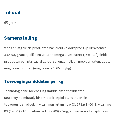
Inhoud
65 gram
Samenstelling
Vlees en afgeleide producten van dierlijke oorsprong (pluimveemeel
33,5%), granen, oliën en vetten (omega 3-vetzuren: 1,7%), afgeleide
producten van plantaardige oorsprong, melk en melkderivaten, zout,
magnesiumzouten (magnesium 4165mg/kg).
Toevoegingsmiddelen per kg
Technologische toevoegingsmiddelen: antioxidanten
(ascorbylpalmitaat), bindmiddel: sepioliet, nutritionele
toevoegingsmiddelen: vitaminen: vitamine A (3a672a) 1400 IE, vitamine
D3 (3a671) 210 IE, vitamine E (3a700) 79mg, aminozuren: L-tryptofaan