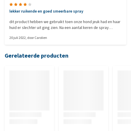
lekker ruikende en goed smeerbare spray
dit product hebben we gebruikt toen onze hond jeuk had en haar
huid er slechter uit ging zien. Na een aantal keren de spray
gebruikt te hebben, ging de huid er beter uitzien en werd de jeuk
20 juli 2022
, door
Carolien
minder.
Gerelateerde producten