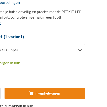
erproblemen
nd te zwaar wordt?
eoordelingen
derdom en dementie
lp! Mijn hond plast in
van je huisdier veilig en precies met de PETKIT LED
is. Wat nu?
ergewicht en conditie
omfort, controle en gemak in één tool!
kijk alles
e
ieren, pezen en botten
uchtbaarheid
ct (1 variant)
kijk alles
ail Clipper
orgen in huis
In winkelwagen
steld,
morgen
in huis*