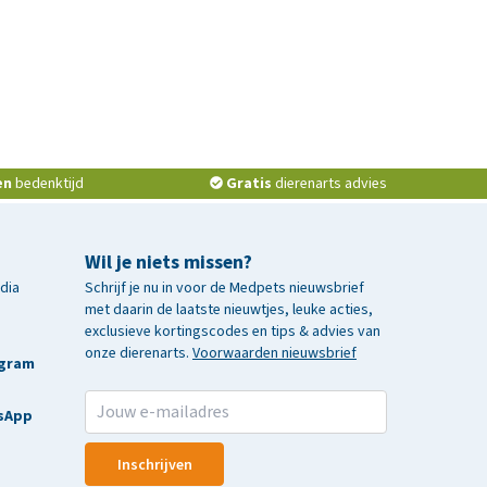
en
bedenktijd
Gratis
dierenarts advies
Wil je niets missen?
edia
Schrijf je nu in voor de Medpets nieuwsbrief
met daarin de laatste nieuwtjes, leuke acties,
exclusieve kortingscodes en tips & advies van
onze dierenarts.
Voorwaarden nieuwsbrief
agram
sApp
Inschrijven