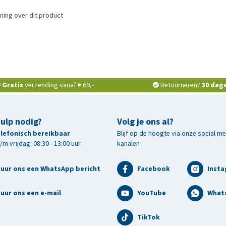
ning over dit product
Gratis
verzending vanaf € 69,-
Retourneren?
30 dag
hulp nodig?
Volg je ons al?
telefonisch bereikbaar
Blijf op de hoogte via onze social m
m vrijdag: 08:30 - 13:00 uur
kanalen
tuur ons een WhatsApp bericht
Facebook
Inst
uur ons een e-mail
YouTube
What
TikTok