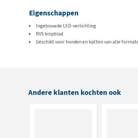
Eigenschappen
Ingebouwde LED-verlichting
RVS knipblad
Geschikt voor honden en katten van alle format
Inklapbare nagelvijl in het handvat
Duurzaam en comfortabel handvat
Kleur
Wit
Andere klanten kochten ook
Afmetingen
14,8 × 14,8 × 2,3 cm