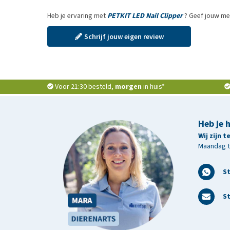
Heb je ervaring met
PETKIT LED Nail Clipper
? Geef jouw me
Schrijf jouw eigen review
Voor 21:30 besteld,
morgen
in huis*
Heb je 
Wij zijn 
Maandag t/
S
St