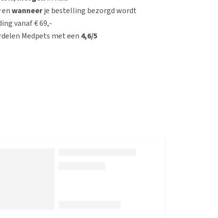
r
en
wanneer
je bestelling bezorgd wordt
ing vanaf € 69,-
rdelen Medpets met een
4,6/5