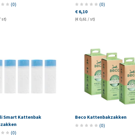
(
0
)
(
0
)
€ 6,10
/ st)
(€ 0,61 / st)
i Smart Kattenbak
Beco Kattenbakzakken
iszakken
(
0
)
(
0
)