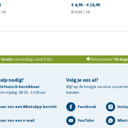
5
€ 4,95
-
€ 18,95
/ st)
(€ 0,58 / st)
Gratis
verzending vanaf € 69,-
Retourneren?
30 dag
hulp nodig?
Volg je ons al?
telefonisch bereikbaar
Blijf op de hoogte via onze social m
m vrijdag: 08:30 - 13:00 uur
kanalen
tuur ons een WhatsApp bericht
Facebook
Inst
uur ons een e-mail
YouTube
What