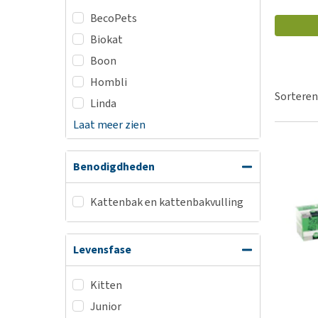
BARF
Hypoallergeen vo
BecoPets
Puppy apotheek
Biologisch honde
Biokat
Vuurwerkangst
Vegan hondenvoe
Boon
Bekijk alles
Snacks
Hombli
Sorteren
Bekijk alles
Linda
Laat meer zien
Benodigdheden
Kattenbak en kattenbakvulling
Levensfase
Kitten
Junior