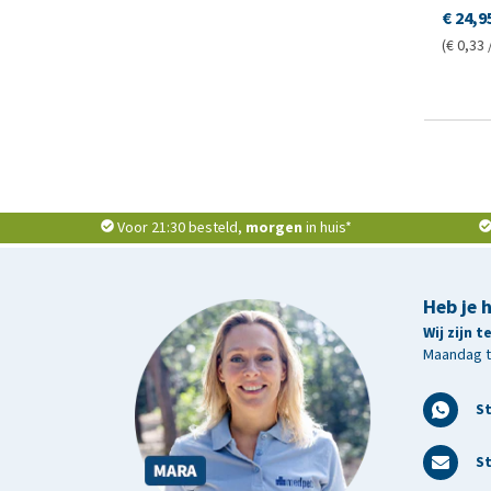
€ 24,9
(€ 0,33 
Voor 21:30 besteld,
morgen
in huis*
Heb je 
Wij zijn 
Maandag t/
S
St