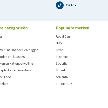
TikTok
re categorieën
Populaire merken
er
Royal Canin
r
Hill's
men, halsbanden en tuigjes
Trixie
den en -kussens
Frontline
ken en kattenbakvulling
Specific
 -planken en -meubels
Trovet
eelgoed
Advantix
 teken
FRONTPRO