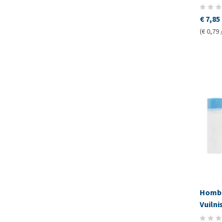
€ 7,85
(€ 0,79 
Hombl
Vuiln