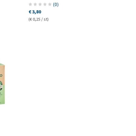
(
0
)
€ 3,80
(€ 0,25 / st)