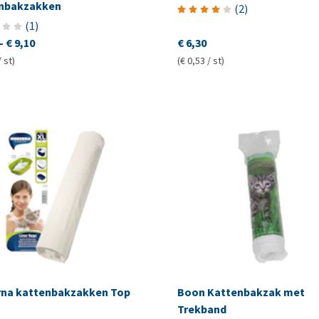
nbakzakken
(
2
)
(
1
)
-
€ 9,10
€ 6,30
/ st)
(€ 0,53 / st)
na kattenbakzakken Top
Boon Kattenbakzak met
Trekband