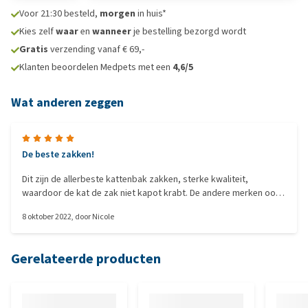
Voor 21:30 besteld,
morgen
in huis*
Kies zelf
waar
en
wanneer
je bestelling bezorgd wordt
Gratis
verzending vanaf € 69,-
Klanten beoordelen Medpets met een
4,6/5
Wat anderen zeggen
De beste zakken!
Dit zijn de allerbeste kattenbak zakken, sterke kwaliteit,
waardoor de kat de zak niet kapot krabt. De andere merken ook
uitgeprobeerd, maar zijn helaas te dun. Koop nu alleen deze nog.
8 oktober 2022
, door
Nicole
Gerelateerde producten