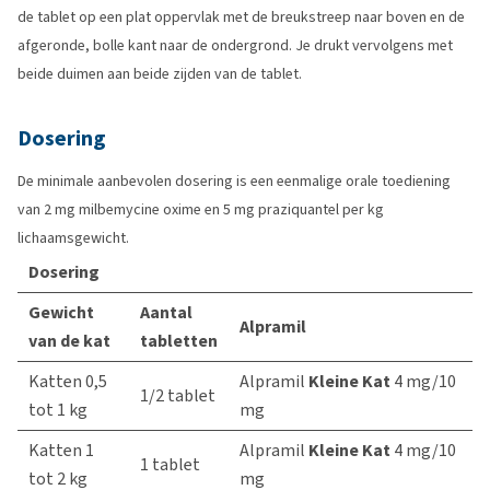
de tablet op een plat oppervlak met de breukstreep naar boven en de
afgeronde, bolle kant naar de ondergrond. Je drukt vervolgens met
beide duimen aan beide zijden van de tablet.
Dosering
De minimale aanbevolen dosering is een eenmalige orale toediening
van 2 mg milbemycine oxime en 5 mg praziquantel per kg
lichaamsgewicht.
Dosering
Gewicht
Aantal
Alpramil
van de kat
tabletten
Katten 0,5
Alpramil
Kleine Kat
4 mg/10
1/2 tablet
tot 1 kg
mg
Katten 1
Alpramil
Kleine Kat
4 mg/10
1 tablet
tot 2 kg
mg