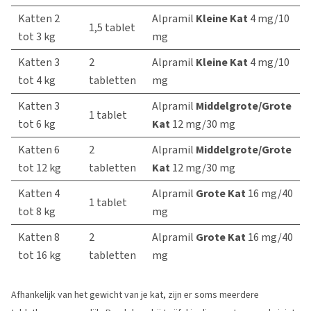
Katten 2
Alpramil
Kleine Kat
4 mg/10
1,5 tablet
tot 3 kg
mg
Katten 3
2
Alpramil
Kleine Kat
4 mg/10
tot 4 kg
tabletten
mg
Katten 3
Alpramil
Middelgrote/Grote
1 tablet
tot 6 kg
Kat
12 mg/30 mg
Katten 6
2
Alpramil
Middelgrote/Grote
tot 12 kg
tabletten
Kat
12 mg/30 mg
Katten 4
Alpramil
Grote Kat
16 mg/40
1 tablet
tot 8 kg
mg
Katten 8
2
Alpramil
Grote Kat
16 mg/40
tot 16 kg
tabletten
mg
Afhankelijk van het gewicht van je kat, zijn er soms meerdere