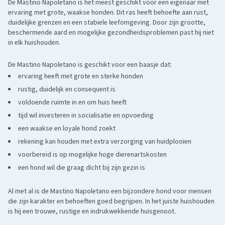
atletischer gebouwd en vaak actiever dan de Mastino Napoletano,
De Mastino Napoletano is het meest geschikt voor een eigenaar met
ervaring met grote, waakse honden. Dit ras heeft behoefte aan rust,
maar deelt zijn loyaliteit en alertheid.
duidelijke grenzen en een stabiele leefomgeving. Door zijn grootte,
Bordeaux Dog
: dit ras heeft net als de Mastino Napoletano een
beschermende aard en mogelijke gezondheidsproblemen past hij niet
massief lichaam, een groot hoofd en een rustige maar waakzame
in elk huishouden.
aard. Ok dit ras vraagt om een ervaren eigenaar die duidelijk leiding
De Mastino Napoletano is geschikt voor een baasje dat:
kan geven.
ervaring heeft met grote en sterke honden
rustig, duidelijk en consequent is
voldoende ruimte in en om huis heeft
tijd wil investeren in socialisatie en opvoeding
een waakse en loyale hond zoekt
rekening kan houden met extra verzorging van huidplooien
voorbereid is op mogelijke hoge dierenartskosten
een hond wil die graag dicht bij zijn gezin is
Voor de Mastino Napoletano geldt het verplichte
Onderzoek Gedrag en Maatschappij als onderdeel van het
Al met al is de Mastino Napoletano een bijzondere hond voor mensen
fokbeleid om een stamboom te kunnen aanvragen en de
die zijn karakter en behoeften goed begrijpen. In het juiste huishouden
hond te registeren in het Nederlandse Honden Stamboek.
is hij een trouwe, rustige en indrukwekkende huisgenoot.