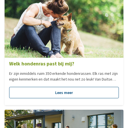
Welk hondenras past bij mij?
Er zijn inmiddels ruim 350 erkende hondenrassen. Elk ras met zijn
eigen kenmerken en dat maakt het nou net zo leuk! Van Duitse
Dog tot Chihuahua, elk hondenras heeft zijn eigen charme. Veel
mensen zoeken een hond op basis van het formaat. Dit zegt
Lees meer
echter niks over het karakter van een hond en dus ook niet of
deze bij je past, al is het natuurlijk minder verstandig om voor
een Sint Bernhard te kiezen als je in een klein appartement woont.