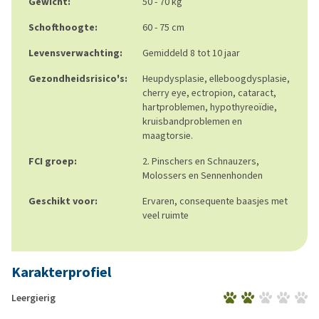
Gewicht:
50 - 70 kg
Schofthoogte:
60 - 75 cm
Levensverwachting:
Gemiddeld 8 tot 10 jaar
Gezondheidsrisico's:
Heupdysplasie, elleboogdysplasie,
cherry eye, ectropion, cataract,
hartproblemen, hypothyreoïdie,
kruisbandproblemen en
maagtorsie.
FCI groep:
2. Pinschers en Schnauzers,
Molossers en Sennenhonden
Geschikt voor:
Ervaren, consequente baasjes met
veel ruimte
Karakterprofiel
Leergierig