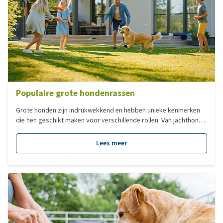
Populaire grote hondenrassen
Grote honden zijn indrukwekkend en hebben unieke kenmerken
die hen geschikt maken voor verschillende rollen. Van jachthond
tot gezins- of waakhond, elk ras heeft zijn eigen bouw, vacht,
karakter en functie. In deze blog nemen we je mee langs enkele
Lees meer
van de meest populaire grote hondenrassen. We bekijken waar
ze oorspronkelijk voor gefokt zijn, hoe ze eruitzien en welke
eigenschappen hen zo bijzonder maken.