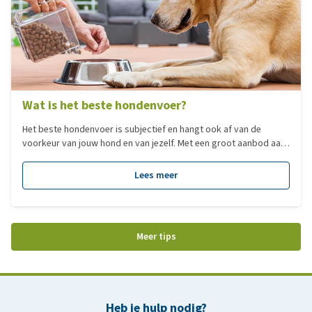
Wat is het beste hondenvoer?
Het beste hondenvoer is subjectief en hangt ook af van de
voorkeur van jouw hond en van jezelf. Met een groot aanbod aan
verschillende type voedingen, hebben we voor jou een overzicht
gemaakt van de populairste voedingen per categorie!
Lees meer
Meer tips
Heb je hulp nodig?