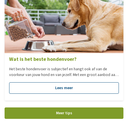
Wat is het beste hondenvoer?
Het beste hondenvoer is subjectief en hangt ook af van de
voorkeur van jouw hond en van jezelf. Met een groot aanbod aan
verschillende type voedingen, hebben we voor jou een overzicht
gemaakt van de populairste voedingen per categorie!
Lees meer
Meer tips