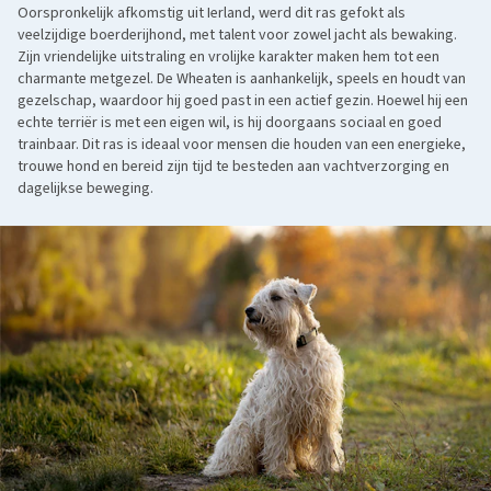
Oorspronkelijk afkomstig uit Ierland, werd dit ras gefokt als
veelzijdige boerderijhond, met talent voor zowel jacht als bewaking.
Zijn vriendelijke uitstraling en vrolijke karakter maken hem tot een
charmante metgezel. De Wheaten is aanhankelijk, speels en houdt van
gezelschap, waardoor hij goed past in een actief gezin. Hoewel hij een
echte terriër is met een eigen wil, is hij doorgaans sociaal en goed
trainbaar. Dit ras is ideaal voor mensen die houden van een energieke,
trouwe hond en bereid zijn tijd te besteden aan vachtverzorging en
dagelijkse beweging.