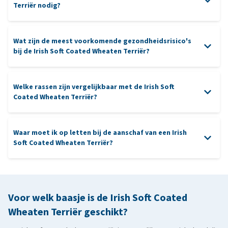
Terriër nodig?
verzorging
Wat zijn de meest voorkomende gezondheidsrisico's
borstelen
bij de Irish Soft Coated Wheaten Terriër?
interactieve spellen
Welke rassen zijn vergelijkbaar met de Irish Soft
oren
ogen
progressieve
Coated Wheaten Terriër?
retina atrofie
poetsen van de tanden
Waar moet ik op letten bij de aanschaf van een Irish
Soft Coated Wheaten Terriër?
West Highland White Terriër
: met een vergelijkbare energieke
heupdysplasie
elleboogdysplasie
en vriendelijke aard, maar met een kortere, stuggere vacht die
aanschaf
minder onderhoud vereist.
nierziekten
Cairn Terriër
: ongeveer even groot en energiek, maar met een
Voor welk baasje is de Irish Soft Coated
kortere vacht en vaak wat zelfstandiger.
voedselallergieën
Wheaten Terriër geschikt?
Lagotto Romagnolo
: heeft een krullende vacht zoals de