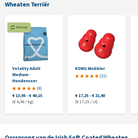
Wheaten Terriër
Herhaal
Vetality Adult
KONG Wobbler
Medium -
(
21
)
Hondenvoer
(
8
)
€ 13,95
-
€ 40,15
€ 17,25
-
€ 21,40
(€ 4,46 / kg)
(€ 17,25 / st)
Oorsprong van de Irish Soft Coated Wheaten