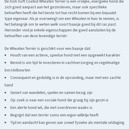
Wheaten, maar is rustiger en wordt gebruikt als truffelhond.
De Irish Soft Coated Wheaten Terriër is een vrolijke, energieke hond die
zich goed aanpast aan het gezinsleven, maar ook specifieke
Bouvier des Flandres
: vriendelijke en energiek, maar groter
behoeften heeft die het beste tot hun recht komen bij een bepaald
van postuur en met een ruigere vacht en meer werkhondinstincten.
type eigenaar. Als je overweegt om een Wheaten in huis te nemen, is
het belangrijk om te weten welk soort baasje goed bij dit ras past.
Hieronder vind je enkele eigenschappen die goed aansluiten bij de
behoeften van deze levendige terriër:
De Wheaten Terriër is geschikt voor een baasje dat:
Houdt van een actieve, speelse hond met een opgewekt karakter
Bereid is om tijd te investeren in vachtverzorging en regelmatige
borstelbeurten
Consequent en geduldig is in de opvoeding, maar met een zachte
hand
Geniet van wandelen, spelen en samen bezig zijn
Op zoek is naar een sociale hond die graag bij zijn gezin is
Een alerte hond wil, die niet overdreven waaks is
Begrijpt dat een terriër soms een eigen willetje heeft
Tijd en aandacht kan geven aan zowel fysieke als mentale uitdaging