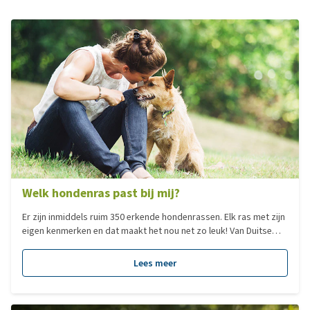
Welk hondenras past bij mij?
Er zijn inmiddels ruim 350 erkende hondenrassen. Elk ras met zijn
eigen kenmerken en dat maakt het nou net zo leuk! Van Duitse
Dog tot Chihuahua, elk hondenras heeft zijn eigen charme. Veel
mensen zoeken een hond op basis van het formaat. Dit zegt
Lees meer
echter niks over het karakter van een hond en dus ook niet of
deze bij je past, al is het natuurlijk minder verstandig om voor
een Sint Bernhard te kiezen als je in een klein appartement woont.