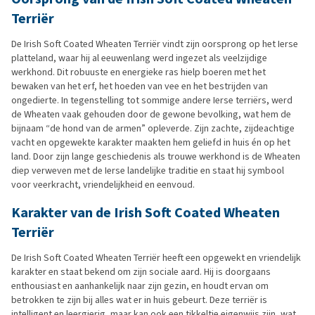
Terriër
De Irish Soft Coated Wheaten Terriër vindt zijn oorsprong op het Ierse
platteland, waar hij al eeuwenlang werd ingezet als veelzijdige
werkhond. Dit robuuste en energieke ras hielp boeren met het
bewaken van het erf, het hoeden van vee en het bestrijden van
ongedierte. In tegenstelling tot sommige andere Ierse terriërs, werd
de Wheaten vaak gehouden door de gewone bevolking, wat hem de
bijnaam “de hond van de armen” opleverde. Zijn zachte, zijdeachtige
vacht en opgewekte karakter maakten hem geliefd in huis én op het
land. Door zijn lange geschiedenis als trouwe werkhond is de Wheaten
diep verweven met de Ierse landelijke traditie en staat hij symbool
voor veerkracht, vriendelijkheid en eenvoud.
Karakter van de Irish Soft Coated Wheaten
Terriër
De Irish Soft Coated Wheaten Terriër heeft een opgewekt en vriendelijk
karakter en staat bekend om zijn sociale aard. Hij is doorgaans
enthousiast en aanhankelijk naar zijn gezin, en houdt ervan om
betrokken te zijn bij alles wat er in huis gebeurt. Deze terriër is
intelligent en leergierig, maar kan ook een tikkeltje eigenwijs zijn, wat