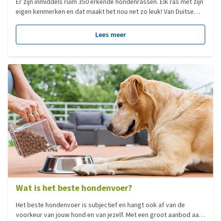
Er zijn inmiddels ruim 350 erkende hondenrassen. Elk ras met zijn
eigen kenmerken en dat maakt het nou net zo leuk! Van Duitse
Dog tot Chihuahua, elk hondenras heeft zijn eigen charme. Veel
mensen zoeken een hond op basis van het formaat. Dit zegt
Lees meer
echter niks over het karakter van een hond en dus ook niet of
deze bij je past, al is het natuurlijk minder verstandig om voor
een Sint Bernhard te kiezen als je in een klein appartement woont.
Wat is het beste hondenvoer?
Het beste hondenvoer is subjectief en hangt ook af van de
voorkeur van jouw hond en van jezelf. Met een groot aanbod aan