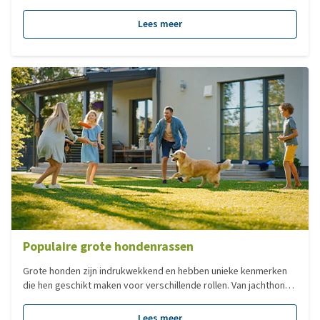
verschillende type voedingen, hebben we voor jou een overzicht
gemaakt van de populairste voedingen per categorie!
Lees meer
Populaire grote hondenrassen
Grote honden zijn indrukwekkend en hebben unieke kenmerken
die hen geschikt maken voor verschillende rollen. Van jachthond
tot gezins- of waakhond, elk ras heeft zijn eigen bouw, vacht,
karakter en functie. In deze blog nemen we je mee langs enkele
Lees meer