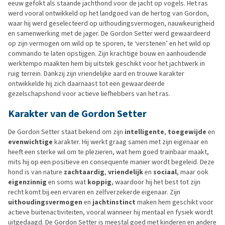
eeuw gefokt als staande jachthond voor de jacht op vogels. Het ras
werd vooral ontwikkeld op het landgoed van de hertog van Gordon,
waar hij werd geselecteerd op uithoudingsvermogen, nauwkeurigheid
en samenwerking met de jager. De Gordon Setter werd gewaardeerd
op zijn vermogen om wild op te sporen, te ‘verstenen’ en het wild op
commando te laten opstijgen. Zijn krachtige bouw en aanhoudende
werktempo maakten hem bij uitstek geschikt voor het jachtwerk in
ruig terrein. Dankzij zijn vriendelijke aard en trouwe karakter
ontwikkelde hij zich daarnaast tot een gewaardeerde
gezelschapshond voor actieve liefhebbers van het ras.
Karakter van de Gordon Setter
De Gordon Setter staat bekend om zijn
intelligente
,
toegewijde
en
evenwichtige
karakter. Hij werkt graag samen met zijn eigenaar en
heeft een sterke wil om te plezieren, wat hem goed trainbaar maakt,
mits hij op een positieve en consequente manier wordt begeleid. Deze
hond is van nature
zachtaardig
,
vriendelijk
en
sociaal
, maar ook
eigenzinnig
en soms wat
koppig
, waardoor hij het best tot zijn
recht komt bij een ervaren en zelfverzekerde eigenaar. Zijn
uithoudingsvermogen
en
jachtinstinct
maken hem geschikt voor
actieve buitenactiviteiten, vooral wanneer hij mentaal en fysiek wordt
uitgedaagd. De Gordon Setter is meestal goed met kinderen en andere