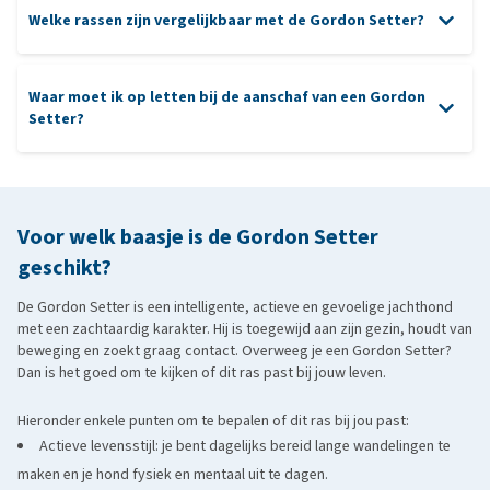
Welke rassen zijn vergelijkbaar met de Gordon Setter?
Heupdysplasie
milde
hondenshampoo
oren
ogen
gebit
Waar moet ik op letten bij de aanschaf van een Gordon
nagels
Progressieve Retina Atrofie (PRA)
Setter?
aanschaf van een pup
Ierse Setter
: een elegante en energieke staande jachthond
met een opvallende roodbruine vacht. Net als de Gordon Setter is
maagdraaiing
Voor welk baasje is de Gordon Setter
hij vriendelijk, intelligent en heeft hij veel beweging nodig.
Engelse Setter
: vriendelijk, gevoelig en actief, met een
geschikt?
zachtere uitstraling en gespikkelde vacht. Hij heeft een
De Gordon Setter is een intelligente, actieve en gevoelige jachthond
vergelijkbare bouw en is net zo werklustig en sociaal.
met een zachtaardig karakter. Hij is toegewijd aan zijn gezin, houdt van
Flatcoated Retriever
: vrolijk, mensgericht en intelligent, met
beweging en zoekt graag contact. Overweeg je een Gordon Setter?
Dan is het goed om te kijken of dit ras past bij jouw leven.
een vergelijkbare vachtkleur en uitstraling. Hoewel hij tot de
apporteurs behoort, heeft hij net als de Gordon Setter een zachte,
Hieronder enkele punten om te bepalen of dit ras bij jou past:
aanhankelijke aard en veel energie.
Actieve levensstijl: je bent dagelijks bereid lange wandelingen te
maken en je hond fysiek en mentaal uit te dagen.