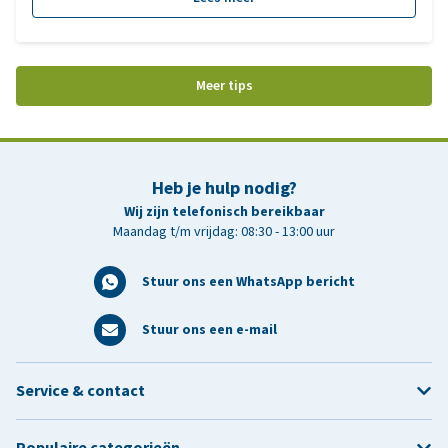
van de meest populaire grote hondenrassen. We bekijken waar
ze oorspronkelijk voor gefokt zijn, hoe ze eruitzien en welke
eigenschappen hen zo bijzonder maken.
Meer tips
Heb je hulp nodig?
Wij zijn telefonisch bereikbaar
Maandag t/m vrijdag: 08:30 - 13:00 uur
Stuur ons een WhatsApp bericht
Stuur ons een e-mail
Service & contact
Populaire categorieën