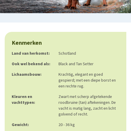
Kenmerken
Land van herkomst:
Schotland
Ook wel bekend als:
Black and Tan Setter
Lichaamsbouw:
Krachtig, elegant en goed
gespierd; met een diepe borst en
een rechte rug.
Kleuren en
Zwart met scherp afgetekende
vachttypen:
roodbruine (tan) aftekeningen. De
vacht is matig lang, zacht en licht
golvend of recht.
Gewicht:
20 - 36 kg