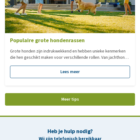
Populaire grote hondenrassen
Grote honden zijn indrukwekkend en hebben unieke kenmerken
die hen geschikt maken voor verschillende rollen. Van jachthond
tot gezins- of waakhond, elk ras heeft zijn eigen bouw, vacht,
karakter en functie. In deze blog nemen we je mee langs enkele
Lees meer
van de meest populaire grote hondenrassen. We bekijken waar
ze oorspronkelijk voor gefokt zijn, hoe ze eruitzien en welke
eigenschappen hen zo bijzonder maken.
Meer tips
Heb je hulp nodig?
Wij zijn telefonisch bereikbaar