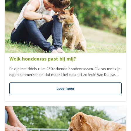
Welk hondenras past bij mij?
Er zijn inmiddels ruim 350 erkende hondenrassen. Elk ras met zijn
eigen kenmerken en dat maakt het nou net zo leuk! Van Duitse
Dog tot Chihuahua, elk hondenras heeft zijn eigen charme. Veel
mensen zoeken een hond op basis van het formaat. Dit zegt
Lees meer
echter niks over het karakter van een hond en dus ook niet of
deze bij je past, al is het natuurlijk minder verstandig om voor
een Sint Bernhard te kiezen als je in een klein appartement woont.