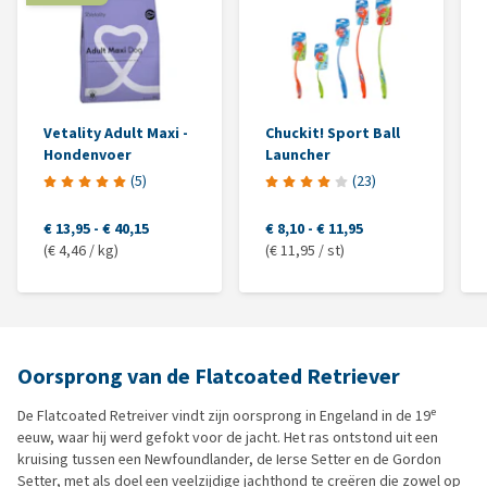
Vetality Adult Maxi -
Chuckit! Sport Ball
Hondenvoer
Launcher
(
5
)
(
23
)
€ 13,95
-
€ 40,15
€ 8,10
-
€ 11,95
(€ 4,46 / kg)
(€ 11,95 / st)
Oorsprong van de Flatcoated Retriever
e
De Flatcoated Retreiver vindt zijn oorsprong in Engeland in de 19
eeuw, waar hij werd gefokt voor de jacht. Het ras ontstond uit een
kruising tussen een Newfoundlander, de Ierse Setter en de Gordon
Setter, met als doel een veelzijdige jachthond te creëren die zowel op