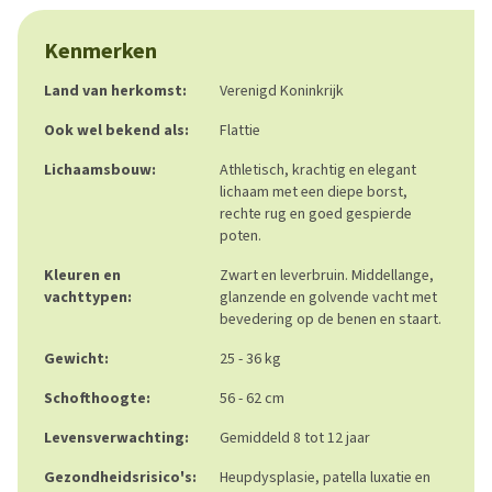
Kenmerken
Land van herkomst:
Verenigd Koninkrijk
Ook wel bekend als:
Flattie
Lichaamsbouw:
Athletisch, krachtig en elegant
lichaam met een diepe borst,
rechte rug en goed gespierde
poten.
Kleuren en
Zwart en leverbruin. Middellange,
vachttypen:
glanzende en golvende vacht met
bevedering op de benen en staart.
Gewicht:
25 - 36 kg
Schofthoogte:
56 - 62 cm
Levensverwachting:
Gemiddeld 8 tot 12 jaar
Gezondheidsrisico's:
Heupdysplasie, patella luxatie en