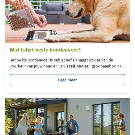
Wat is het beste hondenvoer?
Het beste hondenvoer is subjectief en hangt ook af van de
voorkeur van jouw hond en van jezelf. Met een groot aanbod aan
verschillende type voedingen, hebben we voor jou een overzicht
gemaakt van de populairste voedingen per categorie!
Lees meer