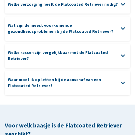
Welke verzorging heeft de Flatcoated Retriever nodig?
apporteren
Wat zijn de meest voorkomende
gezondheidsproblemen bij de Flatcoated Retriever?
borstelen
Welke rassen zijn vergelijkbaar met de Flatcoated
waterblazer
Retriever?
oren
heupdysplasie
nagels
patella luxatie
gebit
Waar moet ik op letten bij de aanschaf van een
Labrador Retriever:
dit ras deelt het energieke en sociale
Flatcoated Retriever?
karakter en is net zo enthousiast tijdens activiteiten. De labrador
heeft een kortere vacht en is vaak iets zwaarder gebouwd.
aanschaf
Golden Retriever:
net als de Flatcoated Retriever is de
Golden Retriever vriendelijk, intelligent en heeft een sterke
werkethiek. De Golden Retriever heeft een langere, goudkleurige
Voor welk baasje is de Flatcoated Retriever
vacht en een iets rustiger temperament.
geschikt?