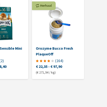
Herhaal
Herhaa
Sensible Mini
Orozyme Bucco Fresh
Petosan
PlaqueOff
(
2
)
(
164
)
8,40
€ 22,35
-
€ 97,90
€ 5,85
(€ 271,94 / kg)
(€ 5,85 / st