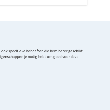
ent en herkenbaar aan zijn grote, vlinderachtige
 en een iets ronder uiterlijk, maar beide rassen
t ook specifieke behoeften die hem beter geschikt
 eigenschappen je nodig hebt om goed voor deze