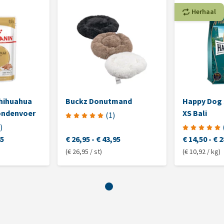
Herhaal
Chihuahua
Buckz Donutmand
Happy Dog 
ondenvoer
XS Bali
(
1
)
)
45
€ 26,95
-
€ 43,95
€ 14,50
-
€ 2
(€ 26,95 / st)
(€ 10,92 / kg)