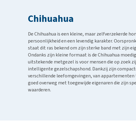
BARF
Hypoallergeen vo
Puppy apotheek
Biologisch honde
Chihuahua
Vuurwerkangst
Vegan hondenvoe
Bekijk alles
Snacks
De Chihuahua is een kleine, maar zelfverzekerde ho
persoonlijkheid en een levendig karakter. Oorspronk
Bekijk alles
staat dit ras bekend om zijn sterke band met zijn e
Ondanks zijn kleine formaat is de Chihuahua moedig 
uitstekende metgezel is voor mensen die op zoek zi
intelligente gezelschapshond. Dankzij zijn compact
verschillende leefomgevingen, van appartementen to
goed overweg met toegewijde eigenaren die zijn spe
waarderen.