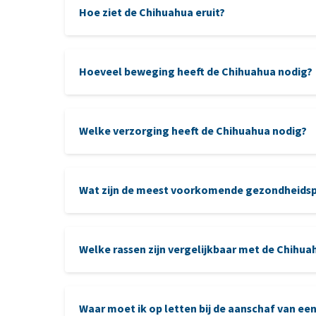
Hoe ziet de Chihuahua eruit?
Hoeveel beweging heeft de Chihuahua nodig?
Welke verzorging heeft de Chihuahua nodig?
verzorging
Wat zijn de meest voorkomende gezondheidsp
dentale voeding
Welke rassen zijn vergelijkbaar met de Chihua
De Russische Toy: dit kleine ras lijkt op de 
Waar moet ik op letten bij de aanschaf van ee
als langharige variant en heeft een levendig en a