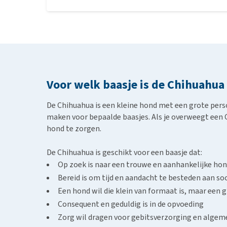
De Papillon: is een kleine, elegante gezelsch
oren.
De
Pomeriaan
: is net als de Chihuahua compac
delen hun levendige en waakzame aard.
Voor welk baasje is de Chihuahua
De Chihuahua is een kleine hond met een grote perso
maken voor bepaalde baasjes. Als je overweegt een 
hond te zorgen.
De Chihuahua is geschikt voor een baasje dat:
Op zoek is naar een trouwe en aanhankelijke ho
Bereid is om tijd en aandacht te besteden aan soc
Een hond wil die klein van formaat is, maar een 
Consequent en geduldig is in de opvoeding
Zorg wil dragen voor gebitsverzorging en alge