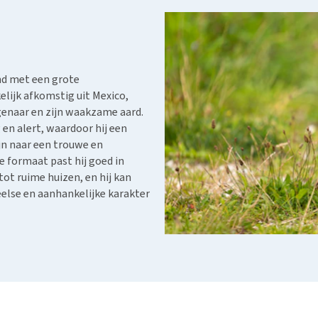
Bench
Nierproblemen
BARF
Ni
ho
er
Voer- en drinkbakken
Ouderdom en dementie
Puppy apotheek
Ou
He
nvoer
hu
Op reis en onderweg
Overgewicht en conditie
Vuurwerkangst
Ov
r
Be
Bekijk alles
Bekijk alles
Puppy benodigdheden
Sp
nd met een grote
Bekijk alles
elijk afkomstig uit Mexico,
Vr
igenaar en zijn waakzame aard.
Be
en alert, waardoor hij een
jn naar een trouwe en
e formaat past hij goed in
t ruime huizen, en hij kan
else en aanhankelijke karakter