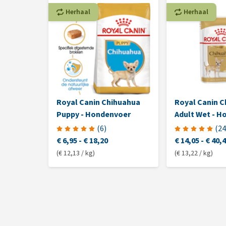
Herhaal
Herhaal
Royal Canin Chihuahua
Royal Canin 
Puppy - Hondenvoer
Adult Wet - H
(
6
)
(
24
€ 6,95
-
€ 18,20
€ 14,05
-
€ 40,
(€ 12,13 / kg)
(€ 13,22 / kg)