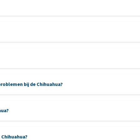
mentale uitdaging
roblemen bij de Chihuahua?
nagels
hua?
Chihuahua en heeft eveneens grote, expressieve ogen en rechtopstaa
n Chihuahua?
anhankelijk karakter.