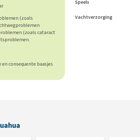
Speels
ar
Vachtverzorging
roblemen (zoals
 luchtwegproblemen
problemen (zoals cataract
itsproblemen.
le en consequente baasjes
huahua