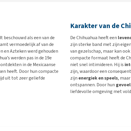
Karakter van de Ch
dt beschouwd als een van de
De Chihuahua heeft een
leven
amt vermoedelijk af van de
zijn sterke band met zijn eigena
eken en Azteken werd gehouden
van gezelschap, maar kan ook
hua’s werden pas in de 19e
compacte formaat heeft de Chi
s ontdekten in de Mexicaanse
niet snel intimideren. Hij is
int
ken heeft. Door hun compacte
zijn, waardoor een consequente
d uit tot zeer geliefde
zijn
energiek en speels
, maar
ontspannen. Door hun
gevoel
liefdevolle omgeving met vold