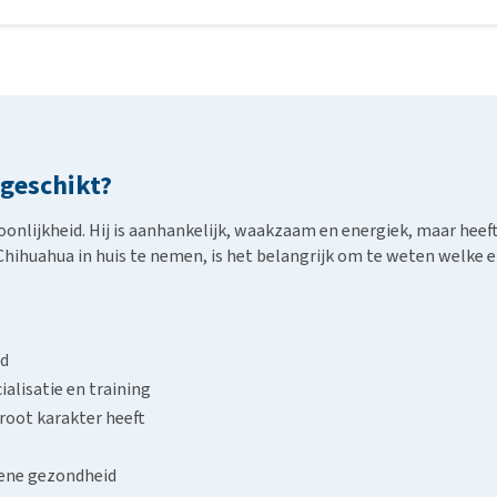
apshond met een vergelijkbaar temperament. Hij is speels, intellig
t en vol zelfvertrouwen. Hij heeft echter een dikke, pluizige vacht
 geschikt?
onlijkheid. Hij is aanhankelijk, waakzaam en energiek, maar heef
Chihuahua in huis te nemen, is het belangrijk om te weten welke
nd
ialisatie en training
groot karakter heeft
mene gezondheid