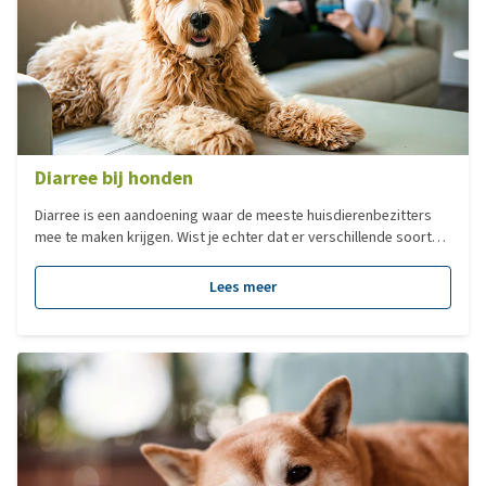
Diarree bij honden
Diarree is een aandoening waar de meeste huisdierenbezitters
mee te maken krijgen. Wist je echter dat er verschillende soorten
diarree bestaan en dat al deze vormen een andere aanpak
hebben? In dit blogartikel lees je alles over de verschillende
Lees meer
vormen, oorzaken en behandelingen van diarree bij je hond.