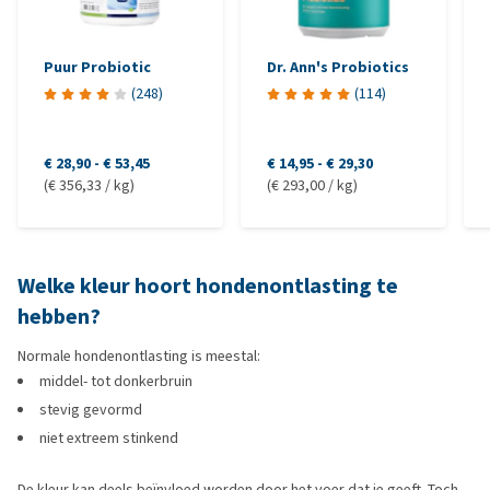
Puur Probiotic
Dr. Ann's Probiotics
(
248
)
(
114
)
€ 28,90
-
€ 53,45
€ 14,95
-
€ 29,30
(€ 356,33 / kg)
(€ 293,00 / kg)
Welke kleur hoort hondenontlasting te
hebben?
Normale hondenontlasting is meestal:
middel- tot donkerbruin
stevig gevormd
niet extreem stinkend
De kleur kan deels beïnvloed worden door het voer dat je geeft. Toch