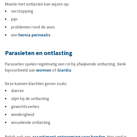
Moeite met ontlasten kan wijzen op:
verstopping
pijn
problemen rond de anus
een
hernia perinealis
Parasieten en ontlasting
Parasieten spelen regelmatig een rol bij afwijkende ontlasting. Denk
bijvoorbeeld aan
wormen
of
Giardia
.
Deze kunnen klachten geven zoals:
diarree
slijm bij de ontlasting
gewichtsverlies
winderigheid
wisselende ontlasting
Bekijk ook ons
assortiment ontworming voor honden
. Hier vind je