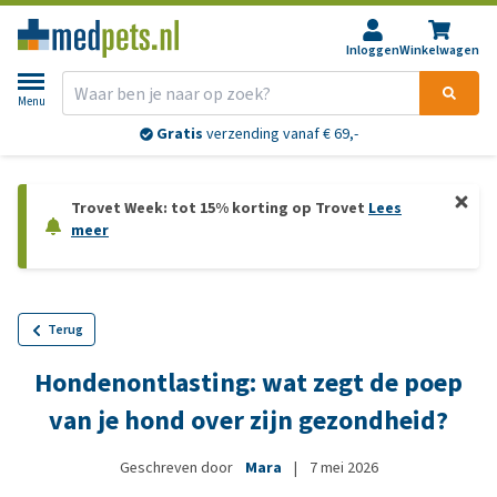
Inloggen
Winkelwagen
Menu
Gratis
verzending vanaf € 69,-
Trovet Week: tot 15% korting op Trovet
Lees
meer
Terug
Hondenontlasting: wat zegt de poep
van je hond over zijn gezondheid?
Geschreven door
Mara
|
7 mei 2026