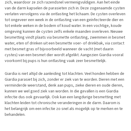
zich, waardoor ze zich razendsnel vermenigvuldigen. Aan het einde
van de darm kapselen de parasieten zich in. Deze zogenaamde cysten
verlaten vervolgens via de ontlasting het lichaam. De cysten overleven
tot ongeveer een week in de ontlasting van een geïnfecteerde dier en
tot enkele weken in de bodem of koud water. In een vochtige, koude
omgeving kunnen de cysten zelfs enkele maanden overleven. Nieuwe
besmetting vindt plaats via besmette ontlasting, zwemmen in besmet
water, eten of drinken uit een besmette voer- of drinkbak, via contact
met besmet gras of bijvoorbeeld wanneer de vacht (met daarin
cystes) van een besmet dier wordt afgelikt. Aangezien Giardia vooral
voorkomt bij pups is hun ontlasting vaak zeer besmettelijk.
Giardia is niet altijd de aanleiding tot klachten. Veel honden hebben de
Giardia parasiet bij zich, zonder er ziek van te worden. Dieren met een
verminderde weerstand, denk aan pups, zieke dieren en oude dieren,
kunnen we wel goed ziek van worden. In die gevallen is een Giardia
infectie dus ook gevaarlijk. Ook kan een langdurige besmetting met
klachten leiden tot chronische veranderingen in de darm. Daarom is
het belangrijk om een infectie zo snel als mogelijk op te merken en te
behandelen.