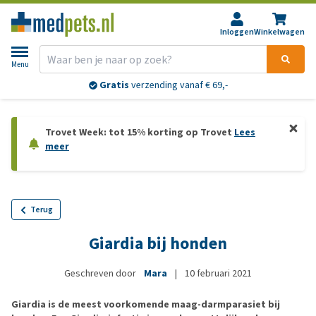
Inloggen
Winkelwagen
Menu
Gratis
verzending vanaf € 69,-
Trovet Week: tot 15% korting op Trovet
Lees
meer
Terug
Giardia bij honden
Geschreven door
Mara
|
10 februari 2021
Giardia is de meest voorkomende maag-darmparasiet bij