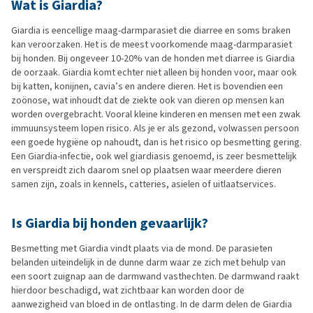
Wat is Giardia?
Giardia is eencellige maag-darmparasiet die diarree en soms braken
kan veroorzaken. Het is de meest voorkomende maag-darmparasiet
bij honden. Bij ongeveer 10-20% van de honden met diarree is Giardia
de oorzaak. Giardia komt echter niet alleen bij honden voor, maar ook
bij katten, konijnen, cavia’s en andere dieren. Het is bovendien een
zoönose, wat inhoudt dat de ziekte ook van dieren op mensen kan
worden overgebracht. Vooral kleine kinderen en mensen met een zwak
immuunsysteem lopen risico. Als je er als gezond, volwassen persoon
een goede hygiëne op nahoudt, dan is het risico op besmetting gering.
Een Giardia-infectie, ook wel giardiasis genoemd, is zeer besmettelijk
en verspreidt zich daarom snel op plaatsen waar meerdere dieren
samen zijn, zoals in kennels, catteries, asielen of uitlaatservices.
Is Giardia bij honden gevaarlijk?
Besmetting met Giardia vindt plaats via de mond. De parasieten
belanden uiteindelijk in de dunne darm waar ze zich met behulp van
een soort zuignap aan de darmwand vasthechten. De darmwand raakt
hierdoor beschadigd, wat zichtbaar kan worden door de
aanwezigheid van bloed in de ontlasting. In de darm delen de Giardia