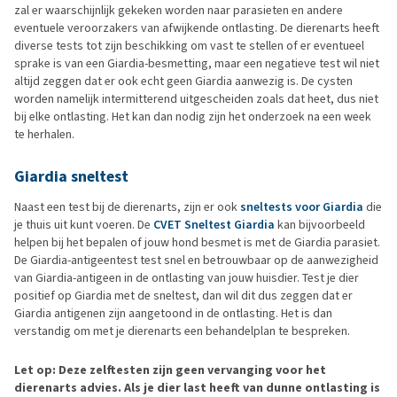
zal er waarschijnlijk gekeken worden naar parasieten en andere
eventuele veroorzakers van afwijkende ontlasting. De dierenarts heeft
diverse tests tot zijn beschikking om vast te stellen of er eventueel
sprake is van een Giardia-besmetting, maar een negatieve test wil niet
altijd zeggen dat er ook echt geen Giardia aanwezig is. De cysten
worden namelijk intermitterend uitgescheiden zoals dat heet, dus niet
bij elke ontlasting. Het kan dan nodig zijn het onderzoek na een week
te herhalen.
Giardia sneltest
Naast een test bij de dierenarts, zijn er ook
sneltests voor Giardia
die
je thuis uit kunt voeren. De
CVET Sneltest Giardia
kan bijvoorbeeld
helpen bij het bepalen of jouw hond besmet is met de Giardia parasiet.
De Giardia-antigeentest test snel en betrouwbaar op de aanwezigheid
van Giardia-antigeen in de ontlasting van jouw huisdier. Test je dier
positief op Giardia met de sneltest, dan wil dit dus zeggen dat er
Giardia antigenen zijn aangetoond in de ontlasting. Het is dan
verstandig om met je dierenarts een behandelplan te bespreken.
Let op: Deze zelftesten zijn geen vervanging voor het
dierenarts advies. Als je dier last heeft van dunne ontlasting is