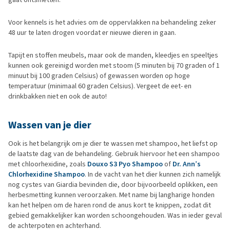
Voor kennels is het advies om de oppervlakken na behandeling zeker
48 uur te laten drogen voordat er nieuwe dieren in gaan.
Tapijt en stoffen meubels, maar ook de manden, kleedjes en speeltjes
kunnen ook gereinigd worden met stoom (5 minuten bij 70 graden of 1
minuut bij 100 graden Celsius) of gewassen worden op hoge
temperatuur (minimaal 60 graden Celsius). Vergeet de eet- en
drinkbakken niet en ook de auto!
Wassen van je dier
Ook is het belangrijk om je dier te wassen met shampoo, het liefst op
de laatste dag van de behandeling. Gebruik hiervoor het een shampoo
met chloorhexidine, zoals
Douxo S3 Pyo Shampoo
of
Dr. Ann’s
Chlorhexidine Shampoo
. In de vacht van het dier kunnen zich namelijk
nog cystes van Giardia bevinden die, door bijvoorbeeld oplikken, een
herbesmetting kunnen veroorzaken. Met name bij langharige honden
kan het helpen om de haren rond de anus kort te knippen, zodat dit
gebied gemakkelijker kan worden schoongehouden. Was in ieder geval
de achterpoten en achterhand.