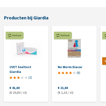
Producten bij Giardia
Herhaal
Herhaal
5
CVET Sneltest
No Worm Diacur
Giardia
(
8
)
(
2
)
€ 41,60
€ 21,60
(€ 20,80 / st)
(€ 2,16 / st)