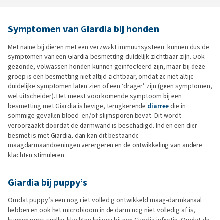
Symptomen van Giardia bij honden
Met name bij dieren met een verzwakt immuunsysteem kunnen dus de
symptomen van een Giardia-besmetting duidelijk zichtbaar zijn. Ook
gezonde, volwassen honden kunnen geïnfecteerd zijn, maar bij deze
groep is een besmetting niet altijd zichtbaar, omdat ze niet altijd
duidelijke symptomen laten zien of een ‘drager’ zijn (geen symptomen,
wel uitscheider). Het meest voorkomende symptoom bij een
besmetting met Giardia is hevige, terugkerende
diarree
die in
sommige gevallen bloed- en/of slijmsporen bevat. Dit wordt
veroorzaakt doordat de darmwand is beschadigd. Indien een dier
besmet is met Giardia, dan kan dit bestaande
maagdarmaandoeningen verergeren en de ontwikkeling van andere
klachten stimuleren.
Giardia bij puppy’s
Omdat puppy’s een nog niet volledig ontwikkeld maag-darmkanaal
hebben en ook het microbioom in de darm nog niet volledig af is,
kunnen pups sneller klachten krijgen bij een Giardia infectie. Omdat de