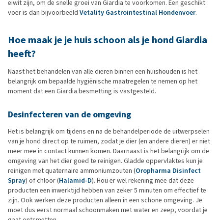
eiwit zijn, om de snelle groei van Giardia te voorkomen. Een geschikt
voer is dan bijvoorbeeld
Vetality Gastrointestinal Hondenvoer
.
Hoe maak je je huis schoon als je hond Giardia
heeft?
Naast het behandelen van alle dieren binnen een huishouden is het
belangrijk om bepaalde hygiënische maatregelen te nemen op het
moment dat een Giardia besmetting is vastgesteld.
Desinfecteren van de omgeving
Het is belangrijk om tijdens en na de behandelperiode de uitwerpselen
van je hond direct op te ruimen, zodat je dier (en andere dieren) er niet
meer mee in contact kunnen komen. Daarnaast is het belangrijk om de
omgeving van het dier goed te reinigen. Gladde oppervlaktes kun je
reinigen met quaternaire ammoniumzouten (
Oropharma Disinfect
Spray
) of chloor (
Halamid-D
). Hou er wel rekening mee dat deze
producten een inwerktijd hebben van zeker 5 minuten om effectief te
zijn. Ook werken deze producten alleen in een schone omgeving. Je
moet dus eerst normaal schoonmaken met water en zeep, voordat je
gaat ontsmetten.