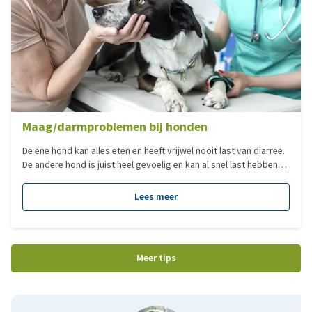
Maag/darmproblemen bij honden
De ene hond kan alles eten en heeft vrijwel nooit last van diarree.
De andere hond is juist heel gevoelig en kan al snel last hebben
van zijn maag en/of darmen. Het spijsverteringsstelsel van een
hond is regelmatig de oorzaak van verschillende aandoeningen.
Lees meer
Welke veelvoorkomende problemen worden veroorzaakt door
het maag/darmstelsel?
Meer tips