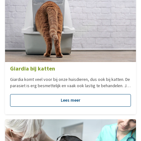
Giardia bij katten
Giardia komt veel voor bij onze huisdieren, dus ook bij katten. De
parasiet is erg besmettelijk en vaak ook lastig te behandelen. Je
wilt daarom wel zeker weten waar je mee te maken hebt. In deze
blog lees je alles over de Giardia parasiet, klachten bij de kat en
Lees meer
hoe dit bewezen en behandeld kan worden.