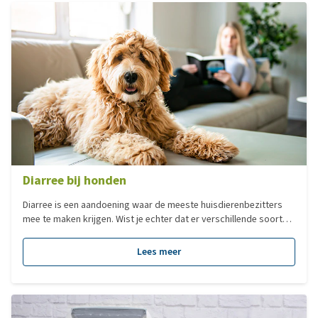
Diarree bij honden
Diarree is een aandoening waar de meeste huisdierenbezitters
mee te maken krijgen. Wist je echter dat er verschillende soorten
diarree bestaan en dat al deze vormen een andere aanpak
hebben? In dit blogartikel lees je alles over de verschillende
Lees meer
vormen, oorzaken en behandelingen van diarree bij je hond.