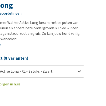
erproblemen
nd te zwaar wordt?
Long
derdom en dementie
lp! Mijn hond plast in
beoordelingen
is. Wat nu?
ergewicht en conditie
kijk alles
mer Walker Active Long beschermt de poten van
ieren, pezen en botten
enen en andere hete ondergronden. In de winter
uchtbaarheid
egen strooizout en gruis. Zo kan jouw hond veilig
 wandelen!
kijk alles
e
ct (8 varianten)
Active Long - XL - 2 stuks - Zwart
orgen in huis