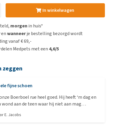
In winkelwagen
steld,
morgen
in huis*
r
en
wanneer
je bestelling bezorgd wordt
ing vanaf € 69,-
rdelen Medpets met een
4,6/5
n zeggen
ele fijne schoen
oerboel rue heel goed. Hij heeft ‘m dag en
 wond aan de teen waar hij niet aan mag
. Schoen blijft goed zitten. Goede pasvorm en
oor
E. Jacobs
oen lang is, blijft deze beter aan.