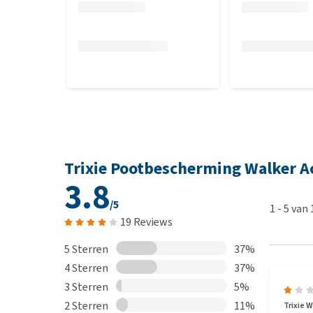
Trixie Pootbescherming Walker A
3.8
/5
1
-
5
van
19 Reviews
5 Sterren
37%
4 Sterren
37%
3 Sterren
5%
2 Sterren
11%
Trixie W