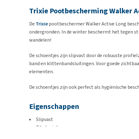
Trixie Pootbescherming Walker A
De
Trixie
pootbeschermer Walker Active Long besch
ondergronden. In de winter beschermt het tegen str
wandelen!
De schoentjes zijn slipvast door de robuuste profiel
band en klittenbandsluitingen. Voor goede zichtbaa
elementen.
De schoentjes zijn ook perfect als hygiënische be
Eigenschappen
Slipvast
Zit stevig!
Ademingsactief materiaal