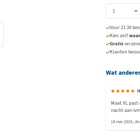
Voor 21:30 be
Kies zelf
waa
Gratis
verzend
Klanten beoo
Wat andere
H
Maat XL past onze B
nacht aan ivm
likken/bijten
18 mei 2025
, d
doordat de sch