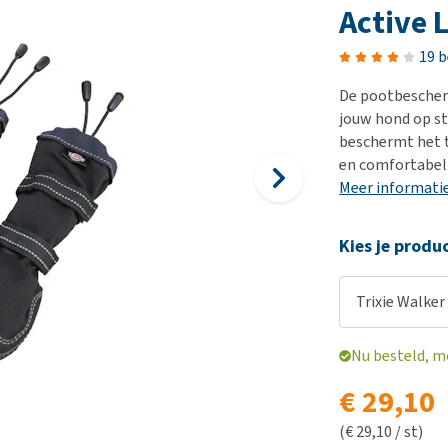
Bench
Nierproblemen
BARF
Ni
ho
er
Active 
Voer- en drinkbakken
Ouderdom en dementie
Puppy apotheek
Ou
He
nvoer
19 
hu
Op reis en onderweg
Overgewicht en conditie
Vuurwerkangst
Ov
r
Be
De pootbescher
Bekijk alles
Bekijk alles
Puppy benodigdheden
Sp
jouw hond op st
Bekijk alles
Vr
beschermt het t
en comfortabel
Be
Meer informati
Kies je produ
Trixie Walker 
Nu besteld, m
€ 29,10
(€ 29,10 / st)