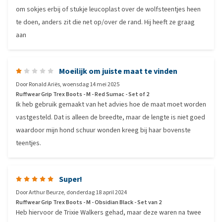
om sokjes erbij of stukje leucoplast over de wolfsteentjes heen
te doen, anders zit die net op/over de rand. Hij heeft ze graag
aan
Moeilijk om juiste maat te vinden
Door
Ronald Ariës
,
woensdag 14 mei 2025
Ruffwear Grip Trex Boots - M - Red Sumac - Set of 2
Ik heb gebruik gemaakt van het advies hoe de maat moet worden
vastgesteld. Dat is alleen de breedte, maar de lengte is niet goed
waardoor mijn hond schuur wonden kreeg bij haar bovenste
teentjes.
Super!
Door
Arthur Beurze
,
donderdag 18 april 2024
Ruffwear Grip Trex Boots - M - Obsidian Black - Set van 2
Heb hiervoor de Trixie Walkers gehad, maar deze waren na twee