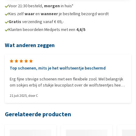
Voor 21:30 besteld,
morgen
in huis*
Kies zelf
waar
en
wanneer
je bestelling bezorgd wordt
Gratis
verzending vanaf € 69,-
Klanten beoordelen Medpets met een
4,6/5
Wat anderen zeggen
Top schoenen, mits je het wolfsteentje beschermd
Erg fijne stevige schoenen met een flexibele zool. Wel belangrijk
om sokjes erbij of stukje leucoplast over de wolfsteentjes heen
te doen, anders zit die net op/over de rand. Hij heeft ze graag
21 juli 2025
, door
C
aan
Gerelateerde producten