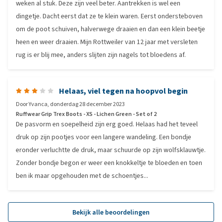
weken al stuk. Deze zijn veel beter. Aantrekken is wel een
dingetje. Dacht eerst dat ze te klein waren. Eerst ondersteboven
om de poot schuiven, halverwege draaien en dan een klein beetje
heen en weer draaien. Mijn Rottweiler van 12 jaar met versleten
rug is er blij mee, anders slijten zijn nagels tot bloedens af.
Helaas, viel tegen na hoopvol begin
Door
Yvanca
,
donderdag 28 december 2023
Ruffwear Grip Trex Boots - XS - Lichen Green - Set of 2
De pasvorm en soepelheid zijn erg goed. Helaas had het teveel
druk op zijn pootjes voor een langere wandeling. Een bondje
eronder verluchtte de druk, maar schuurde op zijn wolfsklauwtje.
Zonder bondje begon er weer een knokkeltje te bloeden en toen
ben ik maar opgehouden met de schoentjes...
Bekijk alle beoordelingen