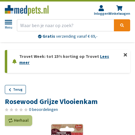
Inloggen
Winkelwagen
Menu
Gratis
verzending vanaf € 69,-
Trovet Week: tot 15% korting op Trovet
Lees
meer
Terug
Rosewood Grijze Vlooienkam
0 beoordelingen
Herhaal