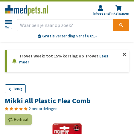
Inloggen
Winkelwagen
Menu
Gratis
verzending vanaf € 69,-
Trovet Week: tot 15% korting op Trovet
Lees
meer
Terug
Mikki All Plastic Flea Comb
2 beoordelingen
Herhaal