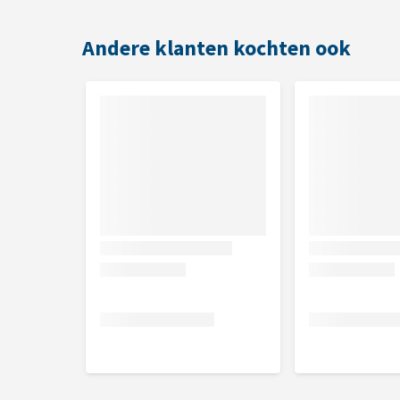
Enkele veel voorkomende symptomen zijn braken, wi
Andere klanten kochten ook
Andere Hill's Prescription Diet 
Voor de meeste gastro-intestinale aandoeningen
Voor een dieet met een lager vetgehalte voor ga
Om gastro-intestinale aandoeningen en voedselo
is er:
Hill's i/d Sensitive
Samenstelling
Hill's i/d Stress Mini - Digestive Care
Samenstelling:
Granen, producten van plantaardige 
plantaardige eiwitextracten, zaden, oliën en vette
melkbijproducten.
Analytische bestanddelen:
Eiwit 22,7%, Vetgehalt