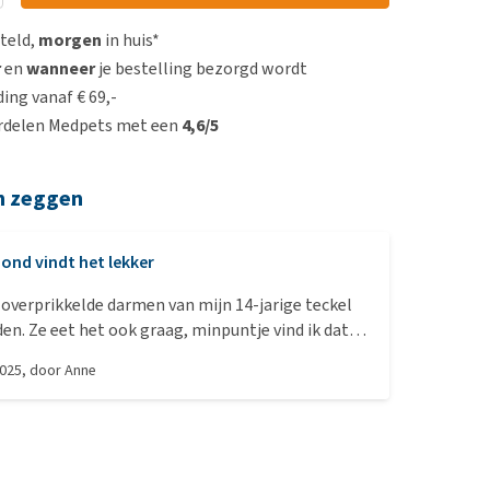
steld,
morgen
in huis*
r
en
wanneer
je bestelling bezorgd wordt
ing vanaf € 69,-
rdelen Medpets met een
4,6/5
n zeggen
ond vindt het lekker
 overprikkelde darmen van mijn 14-jarige teckel
den. Ze eet het ook graag, minpuntje vind ik dat
plakkerig is. Ik maak het aan met een beetje
2025
, door
Anne
 blijven er stukken aan haar verhemelte plakken.