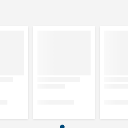
nderigheid, zwakte, diarree en verstopping.
producten die in aanmerking komen
 is er:
Hill's i/d
stro-intestinale aandoeningen is er:
Hill's i/d Low Fat
vergevoeligheid bij honden tegelijkertijd te ondersteunen
oorsprong, vlees en dierlijke bijproducten (kip 7%),
n, mineralen, groenten (gember 1%), fruit, melk en
e 7,9%, Ruwe celstof 2,6%, Omega 3-vetzuren 0,7%, Ruwe as