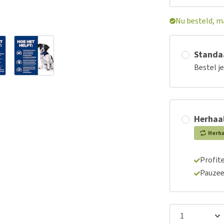
Nu besteld, m
Standaa
Bestel j
Herhaal
Herh
Profite
Pauzee