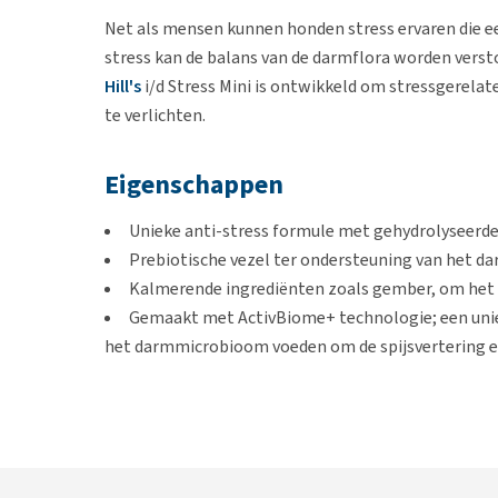
Net als mensen kunnen honden stress ervaren die e
stress kan de balans van de darmflora worden vers
Hill's
i/d Stress Mini is ontwikkeld om stressgerela
te verlichten.
Eigenschappen
Unieke anti-stress formule met gehydrolyseerde
Prebiotische vezel ter ondersteuning van het 
Kalmerende ingrediënten zoals gember, om het 
Gemaakt met ActivBiome+ technologie; een uniek
het darmmicrobioom voeden om de spijsvertering e
Gastro-intestinale aandoeningen 
Gastro-intestinale (GI) aandoeningen kunnen de ma
slechte vertering,
diarree
of verstoppingen veroorza