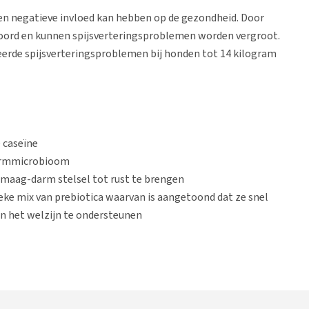
en negatieve invloed kan hebben op de gezondheid. Door
toord en kunnen spijsverteringsproblemen worden vergroot.
teerde spijsverteringsproblemen bij honden tot 14 kilogram
 caseïne
darmmicrobioom
maag-darm stelsel tot rust te brengen
e mix van prebiotica waarvan is aangetoond dat ze snel
n het welzijn te ondersteunen
bij de hond
ag, de darmen of beide treffen. Ze kunnen
braken
, een
ken. De dieren kunnen gewicht verliezen en uitdrogen.