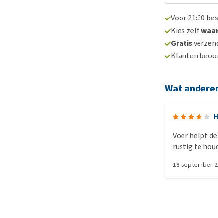
Voor 21:30 be
Kies zelf
waa
Gratis
verzend
Klanten beoo
Wat andere
H
Voer helpt de
rustig te hou
het voer erg 
18 september 
water, anders