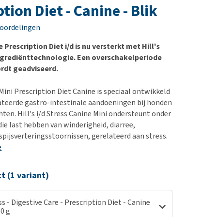
erproblemen
nd te zwaar wordt?
tion Diet - Canine - Blik
derdom en dementie
lp! Mijn hond plast in
eoordelingen
is. Wat nu?
ergewicht en conditie
kijk alles
Prescription Diet i/d is nu versterkt met Hill's
ieren, pezen en botten
ngrediënttechnologie. Een overschakelperiode
uchtbaarheid
rdt geadviseerd.
kijk alles
s Mini Prescription Diet Canine is speciaal ontwikkeld
ateerde gastro-intestinale aandoeningen bij honden
hten. Hill's i/d Stress Canine Mini ondersteunt onder
ie last hebben van winderigheid, diarree,
spijsverteringsstoornissen, gerelateerd aan stress.
e
ct (1 variant)
ess - Digestive Care - Prescription Diet - Canine
00 g