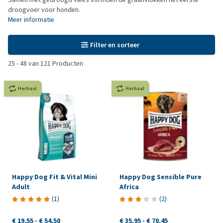
droogvoer voor honden.
Meer informatie
Filter en sorteer
25
-
48
van
121
Producten
Herhaal
Herhaal
Happy Dog Fit & Vital Mini
Happy Dog Sensible Pure
Adult
Africa
(
1
)
(
2
)
€ 19,55
-
€ 54,50
€ 35,95
-
€ 70,45