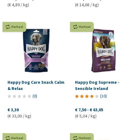
(€ 4,89 / kg)
(€ 14,68 / kg)
Herhaal
Herhaal
Happy Dog Care Snack Calm
Happy Dog Supreme -
& Relax
Sensible Ireland
(
0
)
(
10
)
€ 3,30
€ 7,50
-
€ 63,05
(€ 33,00 / kg)
(€ 5,04 / kg)
Herhaal
Herhaal