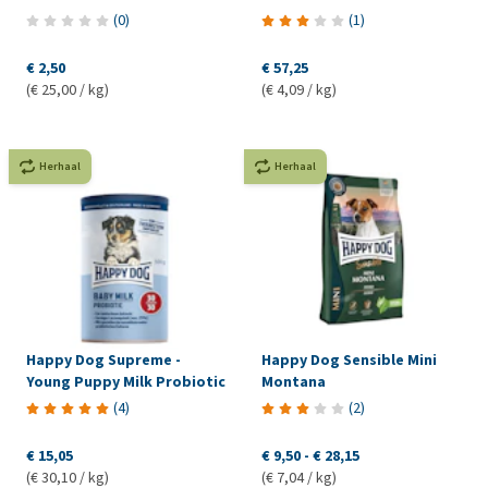
(
0
)
(
1
)
€ 2,50
€ 57,25
(€ 25,00 / kg)
(€ 4,09 / kg)
Herhaal
Herhaal
Happy Dog Supreme -
Happy Dog Sensible Mini
Young Puppy Milk Probiotic
Montana
(
4
)
(
2
)
€ 15,05
€ 9,50
-
€ 28,15
(€ 30,10 / kg)
(€ 7,04 / kg)