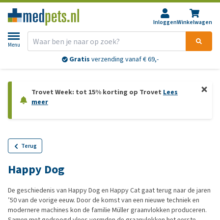
Inloggen
Winkelwagen
Menu
Gratis
verzending vanaf € 69,-
Trovet Week: tot 15% korting op Trovet
Lees
meer
Terug
Happy Dog
De geschiedenis van Happy Dog en Happy Cat gaat terug naar de jaren
’50 van de vorige eeuw. Door de komst van een nieuwe techniek en
modernere machines kon de familie Müller graanvlokken produceren.
Samen met gedroogd vlees vormden de graanvlokken het eerste