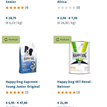
Senior
Africa
(
4
)
(
0
)
€ 24,75
€ 2,50
-
€ 7,20
(€ 6,19 / kg)
(€ 24,00 / kg)
Herhaal
Herhaal
Happy Dog Supreme -
Happy Dog VET Renal -
Young Junior Original
Natvoer
(
2
)
(
3
)
€ 6,95
-
€ 47,80
€ 21,95