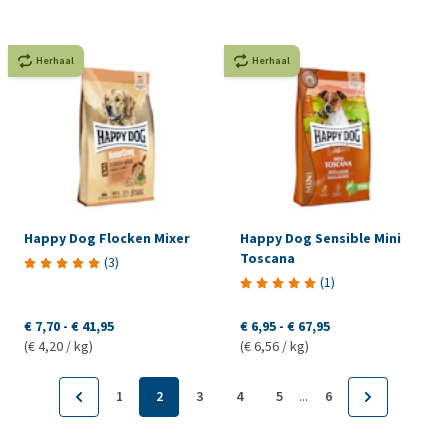
Herhaal
Herhaal
Happy Dog Flocken Mixer
Happy Dog Sensible Mini
Toscana
(
3
)
(
1
)
€ 7,70
-
€ 41,95
€ 6,95
-
€ 67,95
(€ 4,20 / kg)
(€ 6,56 / kg)
...
1
2
3
4
5
6