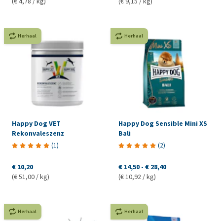
(€ 4,78 / kg)
(€ 9,15 / kg)
Herhaal
Herhaal
Happy Dog VET
Happy Dog Sensible Mini XS
Rekonvaleszenz
Bali
(
1
)
(
2
)
€ 10,20
€ 14,50
-
€ 28,40
(€ 51,00 / kg)
(€ 10,92 / kg)
Herhaal
Herhaal