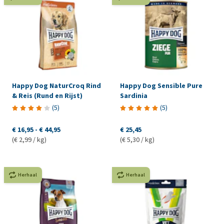
Happy Dog NaturCroq Rind
Happy Dog Sensible Pure
& Reis (Rund en Rijst)
Sardinia
(
5
)
(
5
)
€ 16,95
-
€ 44,95
€ 25,45
(€ 2,99 / kg)
(€ 5,30 / kg)
Herhaal
Herhaal