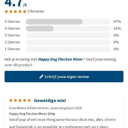
4.7
/5
3 Reviews
5 Sterren
67%
4 Sterren
33%
3 Sterren
0%
2 Sterren
0%
1 Sterren
0%
Heb je ervaring met
Happy Dog Flocken Mixer
? Geef jouw mening
over dit product
Schrijf jouw eigen review
Geweldige mix!
Door
Willem & Ellen de Vries
,
woensdag 6 juni 2018
Happy Dog Flocken Mixer 10 kg
Vanaf pup af eet onze Hongaarse Kuvasz deze mix, alles zit erin
wat belangrijk is en geweldig te combineren met vers vlees.