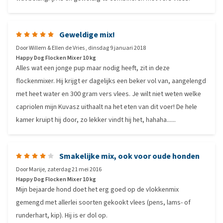
Geweldige mix!
Door
Willem & Ellen de Vries
,
dinsdag 9 januari 2018
Happy Dog Flocken Mixer 10 kg
Alles wat een jonge pup maar nodig heeft, zit in deze
flockenmixer. Hij krijgt er dagelijks een beker vol van, aangelengd
met heet water en 300 gram vers vlees. Je wilt niet weten welke
capriolen mijn Kuvasz uithaalt na het eten van dit voer! De hele
kamer kruipt hij door, zo lekker vindt hij het, hahaha......
Smakelijke mix, ook voor oude honden
Door
Marije
,
zaterdag 21 mei 2016
Happy Dog Flocken Mixer 10 kg
Mijn bejaarde hond doet het erg goed op de vlokkenmix
gemengd met allerlei soorten gekookt vlees (pens, lams- of
runderhart, kip). Hij is er dol op.